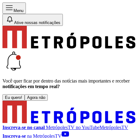
Menu
Ative nossas notificações
Você quer ficar por dentro das notícias mais importantes e receber
notificações em tempo real?
Eu quero!
Agora não
Inscreva-se no canal
MetrópolesTV no
YouTube
MetrópolesTV
Inscreva-se
na MetrópolesTV