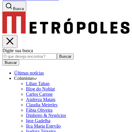
Busca
Digite sua busca
Buscar
Buscar
Últimas notícias
Colunistas
Lilian Tahan
Blog do Noblat
Carlos Carone
Andreza Matais
Claudia Meireles
Fábia Oliveira
Dinheiro & Negócios
Igor Gadelha
Ilca Maria Estevão
Isadora Teixeira