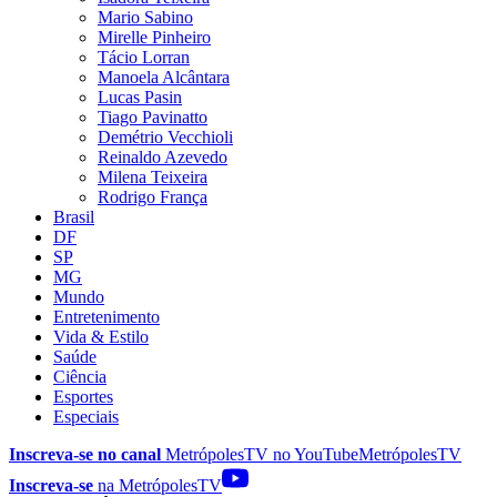
Mario Sabino
Mirelle Pinheiro
Tácio Lorran
Manoela Alcântara
Lucas Pasin
Tiago Pavinatto
Demétrio Vecchioli
Reinaldo Azevedo
Milena Teixeira
Rodrigo França
Brasil
DF
SP
MG
Mundo
Entretenimento
Vida & Estilo
Saúde
Ciência
Esportes
Especiais
Inscreva-se no canal
MetrópolesTV no
YouTube
MetrópolesTV
Inscreva-se
na MetrópolesTV