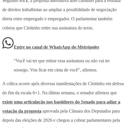
Segundo Rick, a proposta alternativa abre caminho para a
retirada
de direitos trabalhistas
ao ampliar a possibilidade de negociação
direta entre empregado e empregador. O parlamentar também
cobrou que Cleitinho retire sua assinatura do texto.
Entre no canal de WhatsApp
do
Metrópoles
“Você vai ter que retirar essa assinatura ou não vai ter
sossego. Vou ficar em cima de você”, afirmou.
A crítica ocorre após diversas manifestações de Cleitinho em defesa
do fim da escala 6×1. Na última semana, o senador afirmou que
existe uma articulação nos bastidores do Senado para adiar a
votação da proposta
aprovada pela Câmara dos Deputados para
depois das eleições de 2026 e chegou a cobrar parlamentares pela