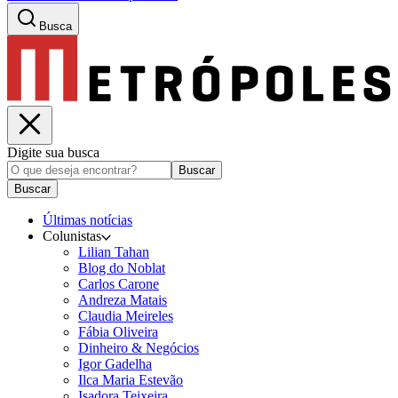
Busca
Digite sua busca
Buscar
Buscar
Últimas notícias
Colunistas
Lilian Tahan
Blog do Noblat
Carlos Carone
Andreza Matais
Claudia Meireles
Fábia Oliveira
Dinheiro & Negócios
Igor Gadelha
Ilca Maria Estevão
Isadora Teixeira