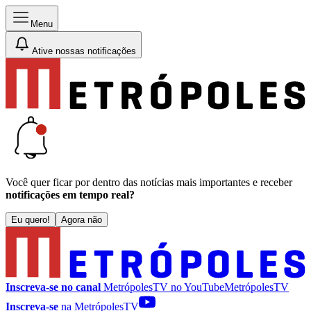
Menu
Ative nossas notificações
Você quer ficar por dentro das notícias mais importantes e receber
notificações em tempo real?
Eu quero!
Agora não
Inscreva-se no canal
MetrópolesTV no
YouTube
MetrópolesTV
Inscreva-se
na MetrópolesTV