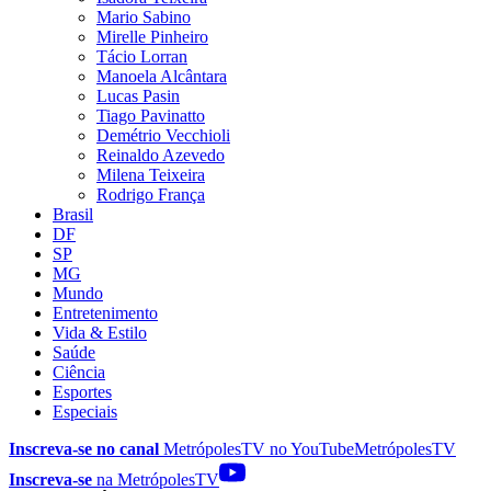
Mario Sabino
Mirelle Pinheiro
Tácio Lorran
Manoela Alcântara
Lucas Pasin
Tiago Pavinatto
Demétrio Vecchioli
Reinaldo Azevedo
Milena Teixeira
Rodrigo França
Brasil
DF
SP
MG
Mundo
Entretenimento
Vida & Estilo
Saúde
Ciência
Esportes
Especiais
Inscreva-se no canal
MetrópolesTV no
YouTube
MetrópolesTV
Inscreva-se
na MetrópolesTV