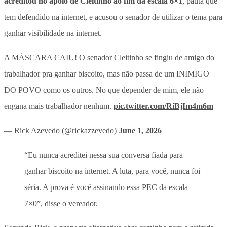
acreditou no apoio de Cleitinho ao fim da escala 6×1
, pauta que
tem defendido na internet, e acusou o senador de utilizar o tema para
ganhar visibilidade na internet.
A MÁSCARA CAIU! O senador Cleitinho se fingiu de amigo do
trabalhador pra ganhar biscoito, mas não passa de um INIMIGO
DO POVO como os outros. No que depender de mim, ele não
engana mais trabalhador nenhum.
pic.twitter.com/RiBjIm4m6m
— Rick Azevedo (@rickazzevedo)
June 1, 2026
“Eu nunca acreditei nessa sua conversa fiada para
ganhar biscoito na internet. A luta, para você, nunca foi
séria. A prova é você assinando essa PEC da escala
7×0”, disse o vereador.