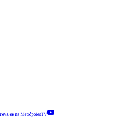
reva-se
na MetrópolesTV