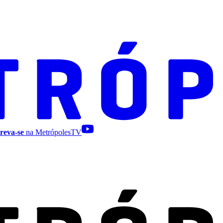
reva-se
na MetrópolesTV