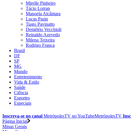
Mirelle Pinheiro
Tácio Lorran
Manoela Alcântara
Lucas Pasin
Tiago Pavinatto
Demétrio Vecchioli
Reinaldo Azevedo
Milena Teixeira
Rodrigo França
Brasil
DF
SP
MG
Mundo
Entretenimento
Vida & Estilo
Saúde
Ciência
Esportes
Especiais
Inscreva-se no canal
MetrópolesTV no
YouTube
MetrópolesTV
Insc
Página Inicial
Minas Gerais