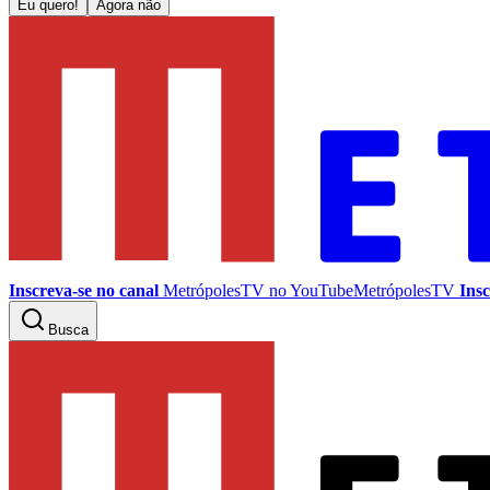
Eu quero!
Agora não
Inscreva-se no canal
MetrópolesTV no
YouTube
MetrópolesTV
Insc
Busca