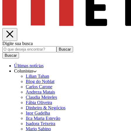
Digite sua busca
Buscar
Buscar
Últimas notícias
Colunistas
Lilian Tahan
Blog do Noblat
Carlos Carone
Andreza Matais
Claudia Meireles
Fábia Oliveira
Dinheiro & Negócios
Igor Gadelha
Ilca Maria Estevão
Isadora Teixeira
Mario Sabino