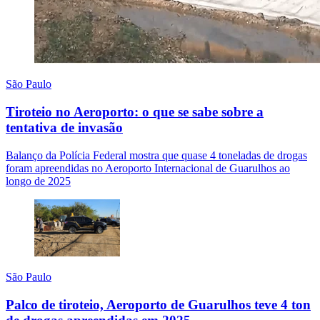
São Paulo
Tiroteio no Aeroporto: o que se sabe sobre a
tentativa de invasão
Balanço da Polícia Federal mostra que quase 4 toneladas de drogas
foram apreendidas no Aeroporto Internacional de Guarulhos ao
longo de 2025
São Paulo
Palco de tiroteio, Aeroporto de Guarulhos teve 4 ton