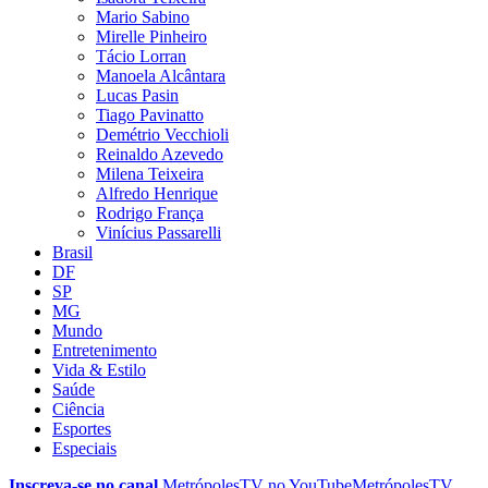
Mario Sabino
Mirelle Pinheiro
Tácio Lorran
Manoela Alcântara
Lucas Pasin
Tiago Pavinatto
Demétrio Vecchioli
Reinaldo Azevedo
Milena Teixeira
Alfredo Henrique
Rodrigo França
Vinícius Passarelli
Brasil
DF
SP
MG
Mundo
Entretenimento
Vida & Estilo
Saúde
Ciência
Esportes
Especiais
Inscreva-se no canal
MetrópolesTV no
YouTube
MetrópolesTV