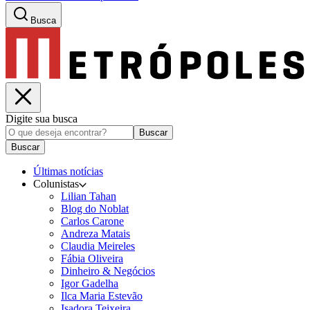
Busca
Digite sua busca
Buscar
Buscar
Últimas notícias
Colunistas
Lilian Tahan
Blog do Noblat
Carlos Carone
Andreza Matais
Claudia Meireles
Fábia Oliveira
Dinheiro & Negócios
Igor Gadelha
Ilca Maria Estevão
Isadora Teixeira