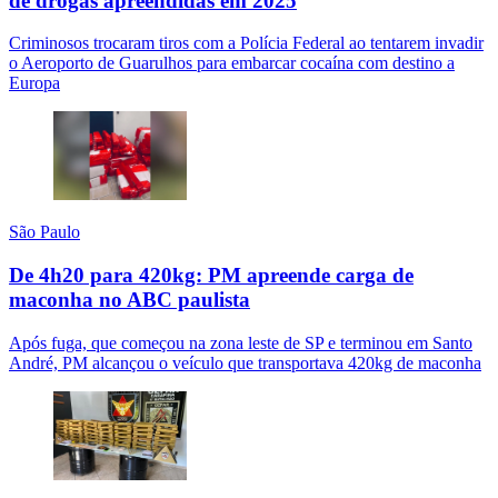
de drogas apreendidas em 2025
Criminosos trocaram tiros com a Polícia Federal ao tentarem invadir
o Aeroporto de Guarulhos para embarcar cocaína com destino a
Europa
São Paulo
De 4h20 para 420kg: PM apreende carga de
maconha no ABC paulista
Após fuga, que começou na zona leste de SP e terminou em Santo
André, PM alcançou o veículo que transportava 420kg de maconha