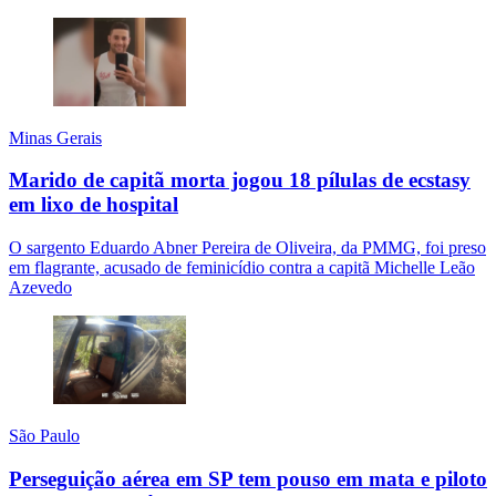
Minas Gerais
Marido de capitã morta jogou 18 pílulas de ecstasy
em lixo de hospital
O sargento Eduardo Abner Pereira de Oliveira, da PMMG, foi preso
em flagrante, acusado de feminicídio contra a capitã Michelle Leão
Azevedo
São Paulo
Perseguição aérea em SP tem pouso em mata e piloto