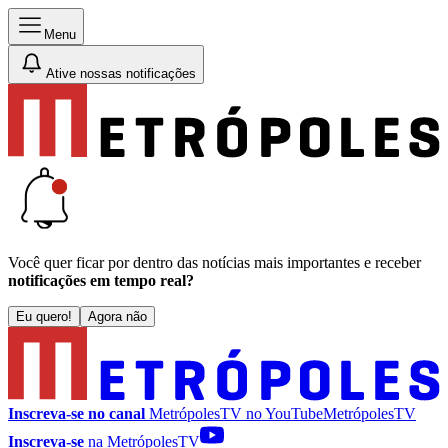
Menu
Ative nossas notificações
Você quer ficar por dentro das notícias mais importantes e receber
notificações em tempo real?
Eu quero!
Agora não
Inscreva-se no canal
MetrópolesTV no
YouTube
MetrópolesTV
Inscreva-se
na MetrópolesTV