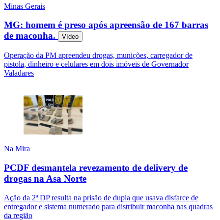
Minas Gerais
MG: homem é preso após apreensão de 167 barras
de maconha.
Vídeo
Operação da PM apreendeu drogas, munições, carregador de
pistola, dinheiro e celulares em dois imóveis de Governador
Valadares
Na Mira
PCDF desmantela revezamento de delivery de
drogas na Asa Norte
Ação da 2ª DP resulta na prisão de dupla que usava disfarce de
entregador e sistema numerado para distribuir maconha nas quadras
da região