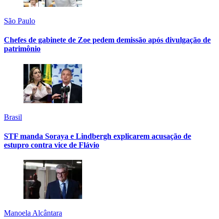
São Paulo
Chefes de gabinete de Zoe pedem demissão após divulgação de
patrimônio
Brasil
STF manda Soraya e Lindbergh explicarem acusação de
estupro contra vice de Flávio
Manoela Alcântara