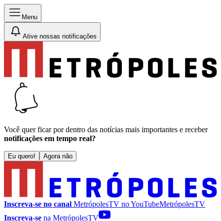
Menu
Ative nossas notificações
Você quer ficar por dentro das notícias mais importantes e receber
notificações em tempo real?
Eu quero!
Agora não
Inscreva-se no canal
MetrópolesTV no
YouTube
MetrópolesTV
Inscreva-se
na MetrópolesTV