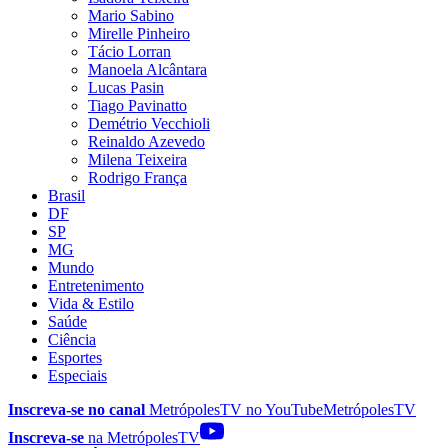
Mario Sabino
Mirelle Pinheiro
Tácio Lorran
Manoela Alcântara
Lucas Pasin
Tiago Pavinatto
Demétrio Vecchioli
Reinaldo Azevedo
Milena Teixeira
Rodrigo França
Brasil
DF
SP
MG
Mundo
Entretenimento
Vida & Estilo
Saúde
Ciência
Esportes
Especiais
Inscreva-se no canal
MetrópolesTV no
YouTube
MetrópolesTV
Inscreva-se
na MetrópolesTV