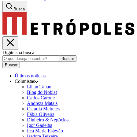
Busca
Digite sua busca
Buscar
Buscar
Últimas notícias
Colunistas
Lilian Tahan
Blog do Noblat
Carlos Carone
Andreza Matais
Claudia Meireles
Fábia Oliveira
Dinheiro & Negócios
Igor Gadelha
Ilca Maria Estevão
Isadora Teixeira