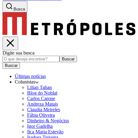
Busca
Digite sua busca
Buscar
Buscar
Últimas notícias
Colunistas
Lilian Tahan
Blog do Noblat
Carlos Carone
Andreza Matais
Claudia Meireles
Fábia Oliveira
Dinheiro & Negócios
Igor Gadelha
Ilca Maria Estevão
Isadora Teixeira