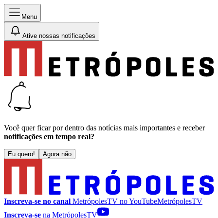
Menu
Ative nossas notificações
Você quer ficar por dentro das notícias mais importantes e receber
notificações em tempo real?
Eu quero!
Agora não
Inscreva-se no canal
MetrópolesTV no
YouTube
MetrópolesTV
Inscreva-se
na MetrópolesTV