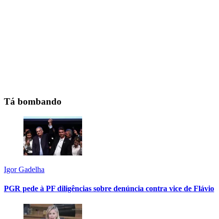
Tá bombando
Igor Gadelha
PGR pede à PF diligências sobre denúncia contra vice de Flávio