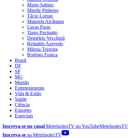
Mario Sabino
Mirelle Pinheiro
Tácio Lorran
Manoela Alcântara
Lucas Pasin
Tiago Pavinatto
Demétrio Vecchioli
Reinaldo Azevedo
Milena Teixeira
Rodrigo França
Brasil
DF
SP
MG
Mundo
Entretenimento
Vida & Estilo
Saúde
Ciência
Esportes
Especiais
Inscreva-se no canal
MetrópolesTV no
YouTube
MetrópolesTV
Inscreva-se
na MetrópolesTV