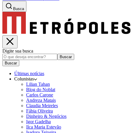
Busca
Digite sua busca
Buscar
Buscar
Últimas notícias
Colunistas
Lilian Tahan
Blog do Noblat
Carlos Carone
Andreza Matais
Claudia Meireles
Fábia Oliveira
Dinheiro & Negócios
Igor Gadelha
Ilca Maria Estevão
Isadora Teixeira