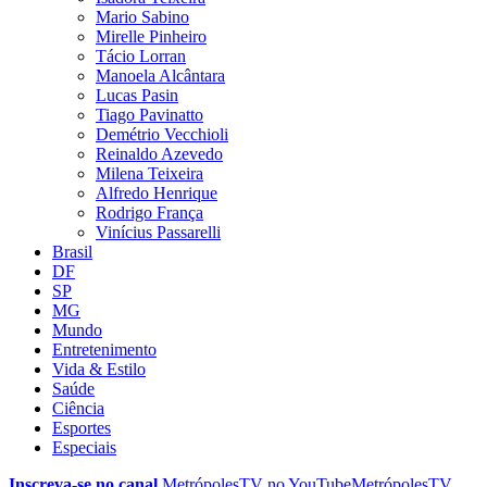
Mario Sabino
Mirelle Pinheiro
Tácio Lorran
Manoela Alcântara
Lucas Pasin
Tiago Pavinatto
Demétrio Vecchioli
Reinaldo Azevedo
Milena Teixeira
Alfredo Henrique
Rodrigo França
Vinícius Passarelli
Brasil
DF
SP
MG
Mundo
Entretenimento
Vida & Estilo
Saúde
Ciência
Esportes
Especiais
Inscreva-se no canal
MetrópolesTV no
YouTube
MetrópolesTV