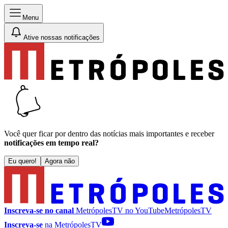
Menu
Ative nossas notificações
Você quer ficar por dentro das notícias mais importantes e receber
notificações em tempo real?
Eu quero!
Agora não
Inscreva-se no canal
MetrópolesTV no
YouTube
MetrópolesTV
Inscreva-se
na MetrópolesTV