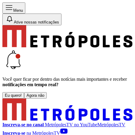
Menu
Ative nossas notificações
Você quer ficar por dentro das notícias mais importantes e receber
notificações em tempo real?
Eu quero!
Agora não
Inscreva-se no canal
MetrópolesTV no
YouTube
MetrópolesTV
Inscreva-se
na MetrópolesTV