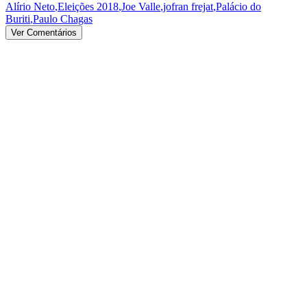
Alírio Neto
,
Eleições 2018
,
Joe Valle
,
jofran frejat
,
Palácio do
Buriti
,
Paulo Chagas
Ver Comentários