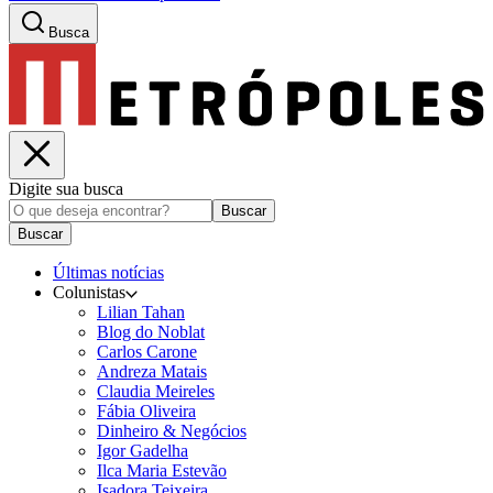
Busca
Digite sua busca
Buscar
Buscar
Últimas notícias
Colunistas
Lilian Tahan
Blog do Noblat
Carlos Carone
Andreza Matais
Claudia Meireles
Fábia Oliveira
Dinheiro & Negócios
Igor Gadelha
Ilca Maria Estevão
Isadora Teixeira