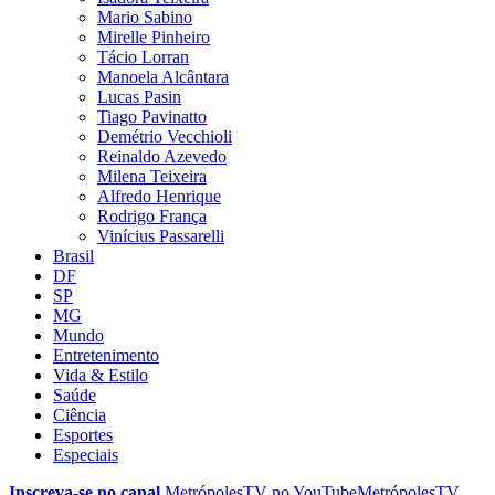
Mario Sabino
Mirelle Pinheiro
Tácio Lorran
Manoela Alcântara
Lucas Pasin
Tiago Pavinatto
Demétrio Vecchioli
Reinaldo Azevedo
Milena Teixeira
Alfredo Henrique
Rodrigo França
Vinícius Passarelli
Brasil
DF
SP
MG
Mundo
Entretenimento
Vida & Estilo
Saúde
Ciência
Esportes
Especiais
Inscreva-se no canal
MetrópolesTV no
YouTube
MetrópolesTV