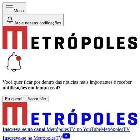
Menu
Ative nossas notificações
Você quer ficar por dentro das notícias mais importantes e receber
notificações em tempo real?
Eu quero!
Agora não
Inscreva-se no canal
MetrópolesTV no
YouTube
MetrópolesTV
Inscreva-se
na MetrópolesTV