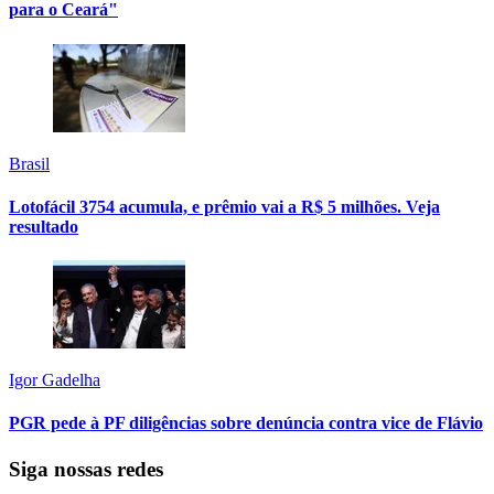
para o Ceará"
Brasil
Lotofácil 3754 acumula, e prêmio vai a R$ 5 milhões. Veja
resultado
Igor Gadelha
PGR pede à PF diligências sobre denúncia contra vice de Flávio
Siga nossas redes