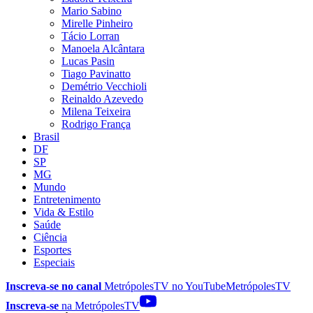
Mario Sabino
Mirelle Pinheiro
Tácio Lorran
Manoela Alcântara
Lucas Pasin
Tiago Pavinatto
Demétrio Vecchioli
Reinaldo Azevedo
Milena Teixeira
Rodrigo França
Brasil
DF
SP
MG
Mundo
Entretenimento
Vida & Estilo
Saúde
Ciência
Esportes
Especiais
Inscreva-se no canal
MetrópolesTV no
YouTube
MetrópolesTV
Inscreva-se
na MetrópolesTV