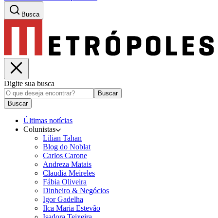
Busca
Digite sua busca
Buscar
Buscar
Últimas notícias
Colunistas
Lilian Tahan
Blog do Noblat
Carlos Carone
Andreza Matais
Claudia Meireles
Fábia Oliveira
Dinheiro & Negócios
Igor Gadelha
Ilca Maria Estevão
Isadora Teixeira