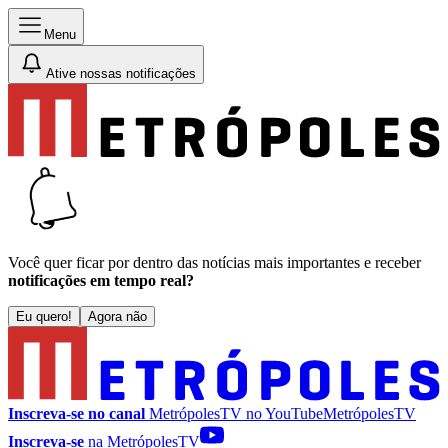
Menu
Ative nossas notificações
Você quer ficar por dentro das notícias mais importantes e receber
notificações em tempo real?
Eu quero!
Agora não
Inscreva-se no canal
MetrópolesTV no
YouTube
MetrópolesTV
Inscreva-se
na MetrópolesTV