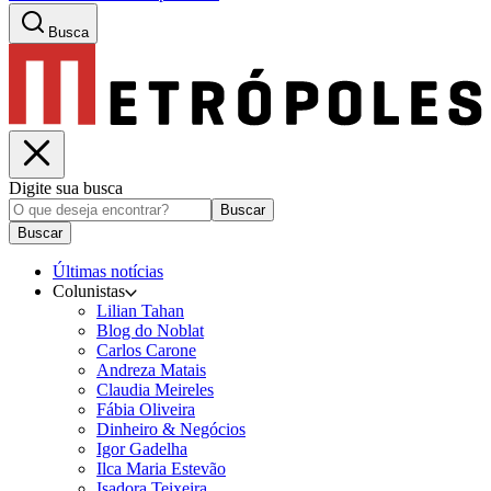
Busca
Digite sua busca
Buscar
Buscar
Últimas notícias
Colunistas
Lilian Tahan
Blog do Noblat
Carlos Carone
Andreza Matais
Claudia Meireles
Fábia Oliveira
Dinheiro & Negócios
Igor Gadelha
Ilca Maria Estevão
Isadora Teixeira