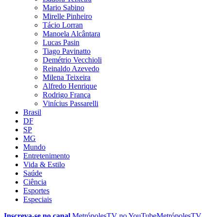
Mario Sabino
Mirelle Pinheiro
Tácio Lorran
Manoela Alcântara
Lucas Pasin
Tiago Pavinatto
Demétrio Vecchioli
Reinaldo Azevedo
Milena Teixeira
Alfredo Henrique
Rodrigo França
Vinícius Passarelli
Brasil
DF
SP
MG
Mundo
Entretenimento
Vida & Estilo
Saúde
Ciência
Esportes
Especiais
Inscreva-se no canal
MetrópolesTV no
YouTube
MetrópolesTV