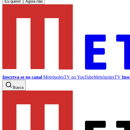
Eu quero!
Agora não
Inscreva-se no canal
MetrópolesTV no
YouTube
MetrópolesTV
Insc
Busca