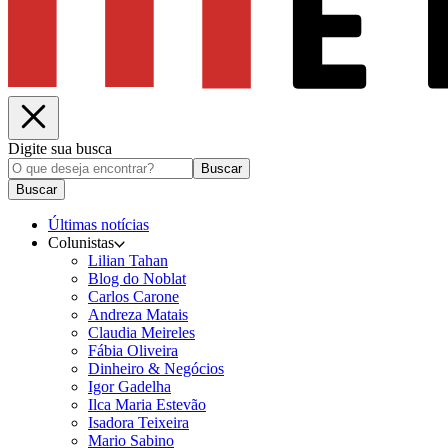
Digite sua busca
Buscar
Buscar
Últimas notícias
Colunistas
Lilian Tahan
Blog do Noblat
Carlos Carone
Andreza Matais
Claudia Meireles
Fábia Oliveira
Dinheiro & Negócios
Igor Gadelha
Ilca Maria Estevão
Isadora Teixeira
Mario Sabino