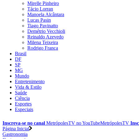
Mirelle Pinheiro
Tácio Lorran
Manoela Alcântara
Lucas Pasin
Tiago Pavinatto
Demétrio Vecchioli
Reinaldo Azevedo
Milena Teixeira
Rodrigo França
Brasil
DF
SP
MG
Mundo
Entretenimento
Vida & Estilo
Saúde
Ciência
Esportes
Especiais
Inscreva-se no canal
MetrópolesTV no
YouTube
MetrópolesTV
Insc
Página Inicial
Gastronomia