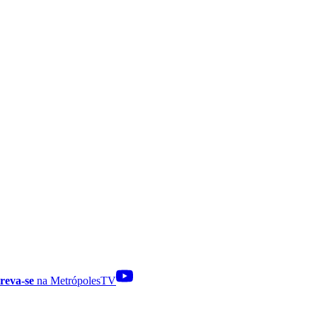
reva-se
na MetrópolesTV