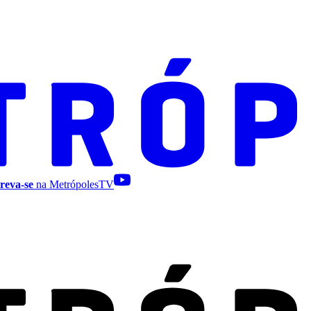
reva-se
na MetrópolesTV