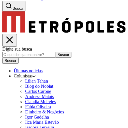
Busca
Digite sua busca
Buscar
Buscar
Últimas notícias
Colunistas
Lilian Tahan
Blog do Noblat
Carlos Carone
Andreza Matais
Claudia Meireles
Fábia Oliveira
Dinheiro & Negócios
Igor Gadelha
Ilca Maria Estevão
Isadora Teixeira