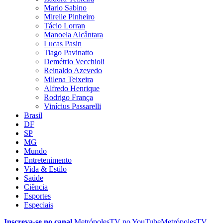
Mario Sabino
Mirelle Pinheiro
Tácio Lorran
Manoela Alcântara
Lucas Pasin
Tiago Pavinatto
Demétrio Vecchioli
Reinaldo Azevedo
Milena Teixeira
Alfredo Henrique
Rodrigo França
Vinícius Passarelli
Brasil
DF
SP
MG
Mundo
Entretenimento
Vida & Estilo
Saúde
Ciência
Esportes
Especiais
Inscreva-se no canal
MetrópolesTV no
YouTube
MetrópolesTV