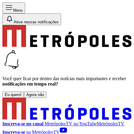
Menu
Ative nossas notificações
Você quer ficar por dentro das notícias mais importantes e receber
notificações em tempo real?
Eu quero!
Agora não
Inscreva-se no canal
MetrópolesTV no
YouTube
MetrópolesTV
Inscreva-se
na MetrópolesTV