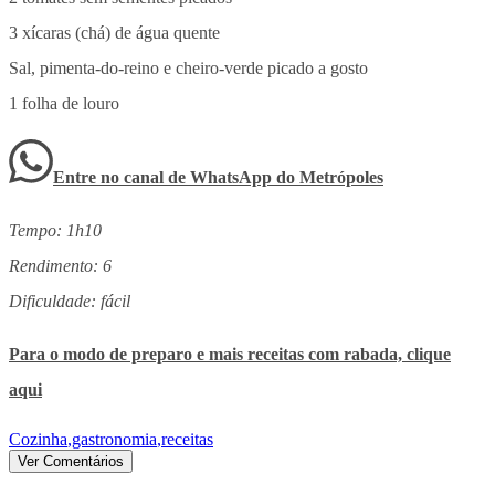
3 xícaras (chá) de água quente
Sal, pimenta-do-reino e cheiro-verde picado a gosto
1 folha de louro
Entre no canal de WhatsApp
do
Metrópoles
Tempo: 1h10
Rendimento: 6
Dificuldade: fácil
Para o modo de preparo e mais receitas com rabada, clique
aqui
Cozinha
,
gastronomia
,
receitas
Ver Comentários