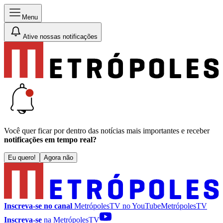
Menu
Ative nossas notificações
Você quer ficar por dentro das notícias mais importantes e receber
notificações em tempo real?
Eu quero!
Agora não
Inscreva-se no canal
MetrópolesTV no
YouTube
MetrópolesTV
Inscreva-se
na MetrópolesTV