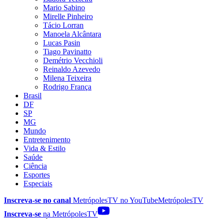
Mario Sabino
Mirelle Pinheiro
Tácio Lorran
Manoela Alcântara
Lucas Pasin
Tiago Pavinatto
Demétrio Vecchioli
Reinaldo Azevedo
Milena Teixeira
Rodrigo França
Brasil
DF
SP
MG
Mundo
Entretenimento
Vida & Estilo
Saúde
Ciência
Esportes
Especiais
Inscreva-se no canal
MetrópolesTV no
YouTube
MetrópolesTV
Inscreva-se
na MetrópolesTV