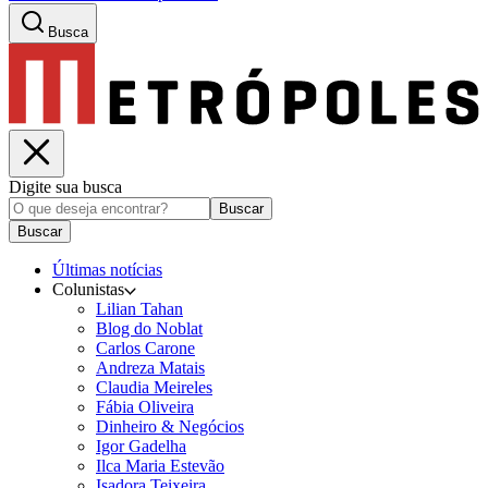
Busca
Digite sua busca
Buscar
Buscar
Últimas notícias
Colunistas
Lilian Tahan
Blog do Noblat
Carlos Carone
Andreza Matais
Claudia Meireles
Fábia Oliveira
Dinheiro & Negócios
Igor Gadelha
Ilca Maria Estevão
Isadora Teixeira