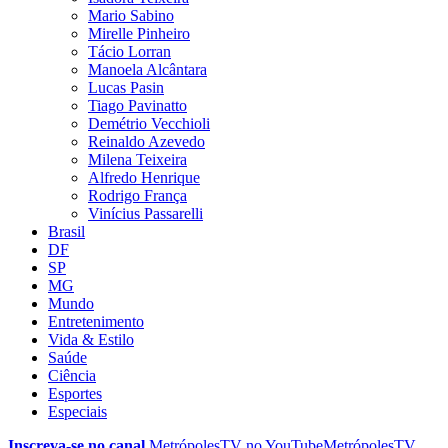
Mario Sabino
Mirelle Pinheiro
Tácio Lorran
Manoela Alcântara
Lucas Pasin
Tiago Pavinatto
Demétrio Vecchioli
Reinaldo Azevedo
Milena Teixeira
Alfredo Henrique
Rodrigo França
Vinícius Passarelli
Brasil
DF
SP
MG
Mundo
Entretenimento
Vida & Estilo
Saúde
Ciência
Esportes
Especiais
Inscreva-se no canal
MetrópolesTV no
YouTube
MetrópolesTV