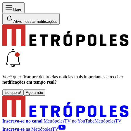
Menu
Ative nossas notificações
Você quer ficar por dentro das notícias mais importantes e receber
notificações em tempo real?
Eu quero!
Agora não
Inscreva-se no canal
MetrópolesTV no
YouTube
MetrópolesTV
Inscreva-se
na MetrópolesTV