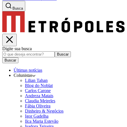
Busca
Digite sua busca
Buscar
Buscar
Últimas notícias
Colunistas
Lilian Tahan
Blog do Noblat
Carlos Carone
Andreza Matais
Claudia Meireles
Fábia Oliveira
Dinheiro & Negócios
Igor Gadelha
Ilca Maria Estevão
Isadora Teixeira