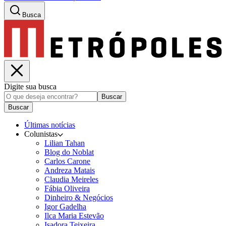
Busca
Digite sua busca
Buscar
Buscar
Últimas notícias
Colunistas
Lilian Tahan
Blog do Noblat
Carlos Carone
Andreza Matais
Claudia Meireles
Fábia Oliveira
Dinheiro & Negócios
Igor Gadelha
Ilca Maria Estevão
Isadora Teixeira