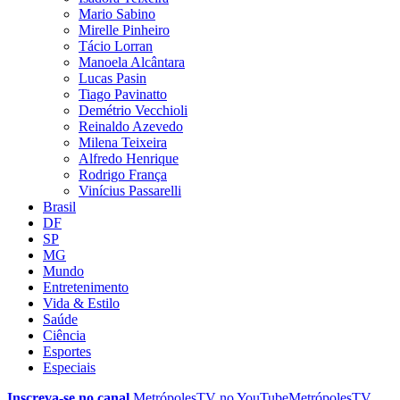
Mario Sabino
Mirelle Pinheiro
Tácio Lorran
Manoela Alcântara
Lucas Pasin
Tiago Pavinatto
Demétrio Vecchioli
Reinaldo Azevedo
Milena Teixeira
Alfredo Henrique
Rodrigo França
Vinícius Passarelli
Brasil
DF
SP
MG
Mundo
Entretenimento
Vida & Estilo
Saúde
Ciência
Esportes
Especiais
Inscreva-se no canal
MetrópolesTV no
YouTube
MetrópolesTV