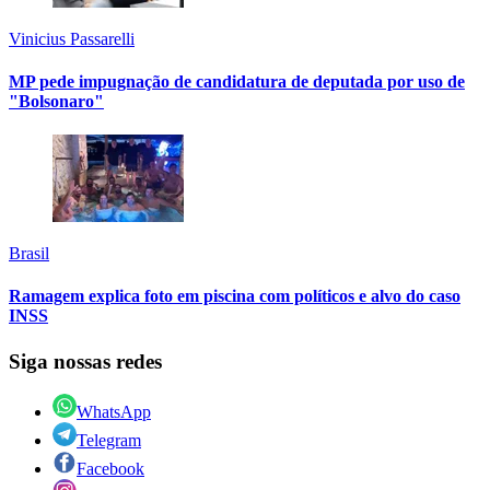
Vinicius Passarelli
MP pede impugnação de candidatura de deputada por uso de
"Bolsonaro"
Brasil
Ramagem explica foto em piscina com políticos e alvo do caso
INSS
Siga nossas redes
WhatsApp
Telegram
Facebook