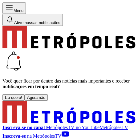
Menu
Ative nossas notificações
Você quer ficar por dentro das notícias mais importantes e receber
notificações em tempo real?
Eu quero!
Agora não
Inscreva-se no canal
MetrópolesTV no
YouTube
MetrópolesTV
Inscreva-se
na MetrópolesTV