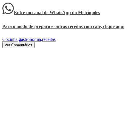
Entre no canal de WhatsApp
do
Metrópoles
Para o modo de preparo e outras receitas com café, clique aqui
Cozinha
,
gastronomia
,
receitas
Ver Comentários