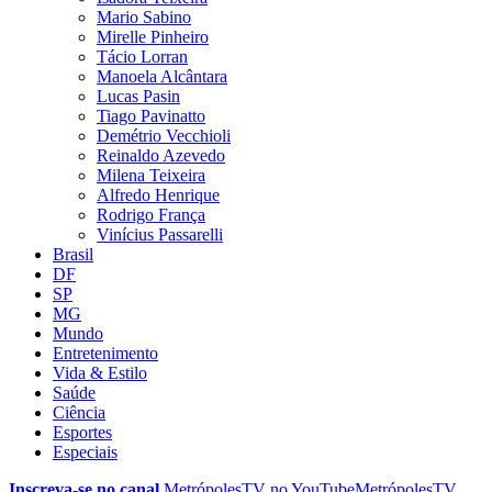
Mario Sabino
Mirelle Pinheiro
Tácio Lorran
Manoela Alcântara
Lucas Pasin
Tiago Pavinatto
Demétrio Vecchioli
Reinaldo Azevedo
Milena Teixeira
Alfredo Henrique
Rodrigo França
Vinícius Passarelli
Brasil
DF
SP
MG
Mundo
Entretenimento
Vida & Estilo
Saúde
Ciência
Esportes
Especiais
Inscreva-se no canal
MetrópolesTV no
YouTube
MetrópolesTV