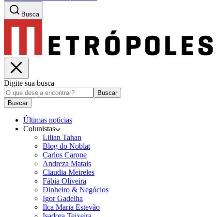
Busca
Digite sua busca
Buscar
Buscar
Últimas notícias
Colunistas
Lilian Tahan
Blog do Noblat
Carlos Carone
Andreza Matais
Claudia Meireles
Fábia Oliveira
Dinheiro & Negócios
Igor Gadelha
Ilca Maria Estevão
Isadora Teixeira