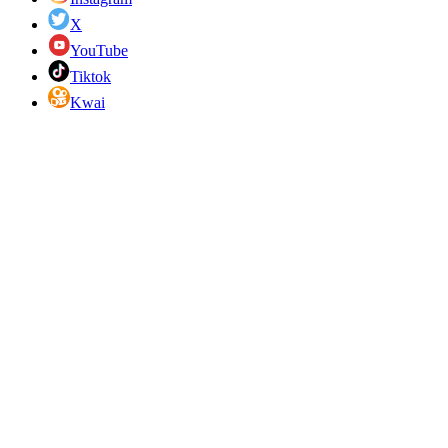
X
YouTube
Tiktok
Kwai