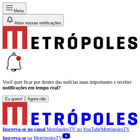
Menu
Ative nossas notificações
Você quer ficar por dentro das notícias mais importantes e receber
notificações em tempo real?
Eu quero!
Agora não
Inscreva-se no canal
MetrópolesTV no
YouTube
MetrópolesTV
Inscreva-se
na MetrópolesTV