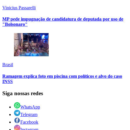
Vinicius Passarelli
MP pede impugnação de candidatura de deputada por uso de
"Bolsonaro"
Brasil
Ramagem explica foto em piscina com políticos e alvo do caso
INSS
Siga nossas redes
WhatsApp
Telegram
Facebook
Instagram