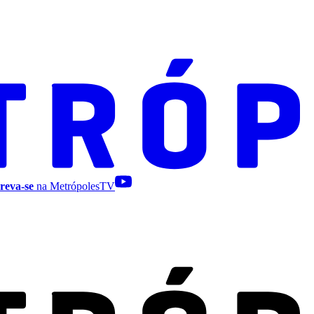
reva-se
na MetrópolesTV