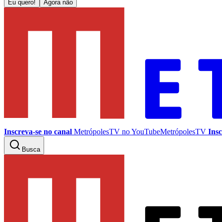
Eu quero!
Agora não
Inscreva-se no canal
MetrópolesTV no
YouTube
MetrópolesTV
Insc
Busca