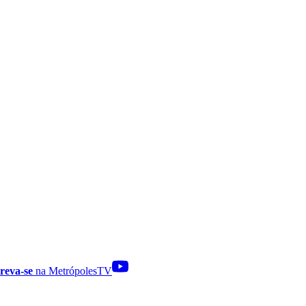
reva-se
na MetrópolesTV