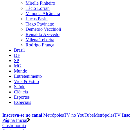
Mirelle Pinheiro
Tácio Lorran
Manoela Alcântara
Lucas Pasin
Tiago Pavinatto
Demétrio Vecchioli
Reinaldo Azevedo
Milena Teixeira
Rodrigo França
Brasil
DF
SP
MG
Mundo
Entretenimento
Vida & Estilo
Saúde
Ciência
Esportes
Especiais
Inscreva-se no canal
MetrópolesTV no
YouTube
MetrópolesTV
Insc
Página Inicial
Gastronomia