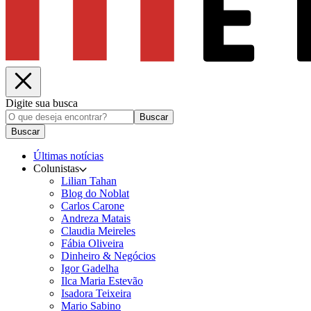
Digite sua busca
Buscar
Buscar
Últimas notícias
Colunistas
Lilian Tahan
Blog do Noblat
Carlos Carone
Andreza Matais
Claudia Meireles
Fábia Oliveira
Dinheiro & Negócios
Igor Gadelha
Ilca Maria Estevão
Isadora Teixeira
Mario Sabino