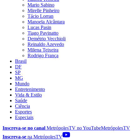
Mario Sabino
Mirelle Pinheiro
Tácio Lorran
Manoela Alcântara
Lucas Pasin
Tiago Pavinatto
Demétrio Vecchioli
Reinaldo Azevedo
Milena Teixeira
Rodrigo França
Brasil
DF
SP
MG
Mundo
Entretenimento
Vida & Estilo
Saúde
Ciência
Esportes
Especiais
Inscreva-se no canal
MetrópolesTV no
YouTube
MetrópolesTV
Inscreva-se
na MetrópolesTV