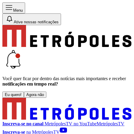
Menu
Ative nossas notificações
Você quer ficar por dentro das notícias mais importantes e receber
notificações em tempo real?
Eu quero!
Agora não
Inscreva-se no canal
MetrópolesTV no
YouTube
MetrópolesTV
Inscreva-se
na MetrópolesTV