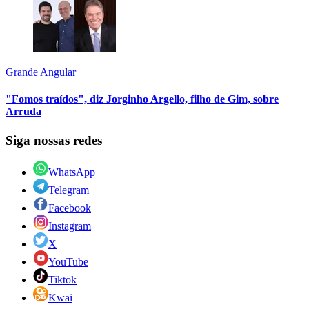
Grande Angular
"Fomos traídos", diz Jorginho Argello, filho de Gim, sobre
Arruda
Siga nossas redes
WhatsApp
Telegram
Facebook
Instagram
X
YouTube
Tiktok
Kwai