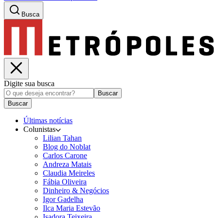
Busca
Digite sua busca
Buscar
Buscar
Últimas notícias
Colunistas
Lilian Tahan
Blog do Noblat
Carlos Carone
Andreza Matais
Claudia Meireles
Fábia Oliveira
Dinheiro & Negócios
Igor Gadelha
Ilca Maria Estevão
Isadora Teixeira