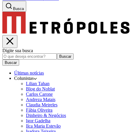
Busca
Digite sua busca
Buscar
Buscar
Últimas notícias
Colunistas
Lilian Tahan
Blog do Noblat
Carlos Carone
Andreza Matais
Claudia Meireles
Fábia Oliveira
Dinheiro & Negócios
Igor Gadelha
Ilca Maria Estevão
Isadora Teixeira