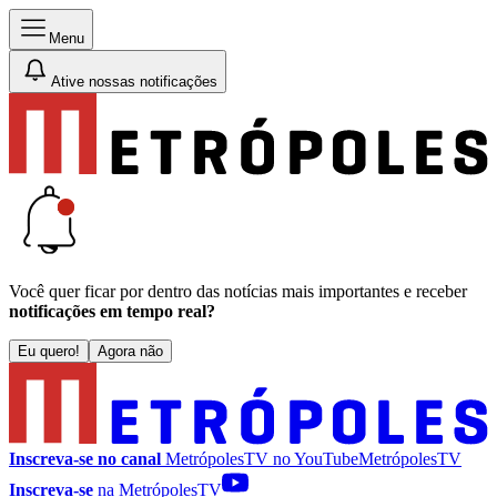
Menu
Ative nossas notificações
Você quer ficar por dentro das notícias mais importantes e receber
notificações em tempo real?
Eu quero!
Agora não
Inscreva-se no canal
MetrópolesTV no
YouTube
MetrópolesTV
Inscreva-se
na MetrópolesTV