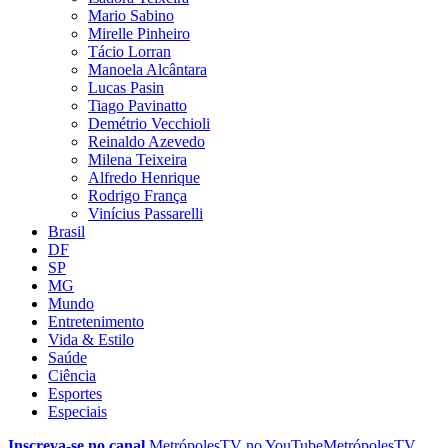
Mario Sabino
Mirelle Pinheiro
Tácio Lorran
Manoela Alcântara
Lucas Pasin
Tiago Pavinatto
Demétrio Vecchioli
Reinaldo Azevedo
Milena Teixeira
Alfredo Henrique
Rodrigo França
Vinícius Passarelli
Brasil
DF
SP
MG
Mundo
Entretenimento
Vida & Estilo
Saúde
Ciência
Esportes
Especiais
Inscreva-se no canal
MetrópolesTV no
YouTube
MetrópolesTV