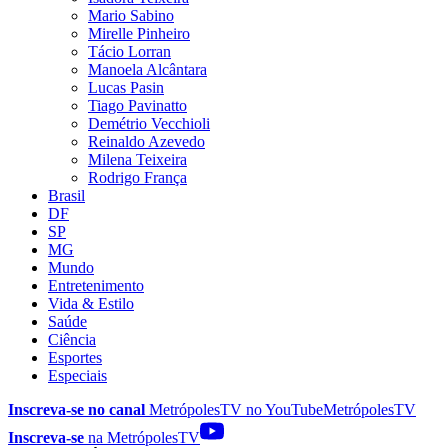
Mario Sabino
Mirelle Pinheiro
Tácio Lorran
Manoela Alcântara
Lucas Pasin
Tiago Pavinatto
Demétrio Vecchioli
Reinaldo Azevedo
Milena Teixeira
Rodrigo França
Brasil
DF
SP
MG
Mundo
Entretenimento
Vida & Estilo
Saúde
Ciência
Esportes
Especiais
Inscreva-se no canal
MetrópolesTV no
YouTube
MetrópolesTV
Inscreva-se
na MetrópolesTV