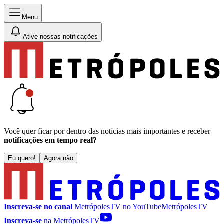
Menu
Ative nossas notificações
Você quer ficar por dentro das notícias mais importantes e receber
notificações em tempo real?
Eu quero!
Agora não
Inscreva-se no canal
MetrópolesTV no
YouTube
MetrópolesTV
Inscreva-se
na MetrópolesTV