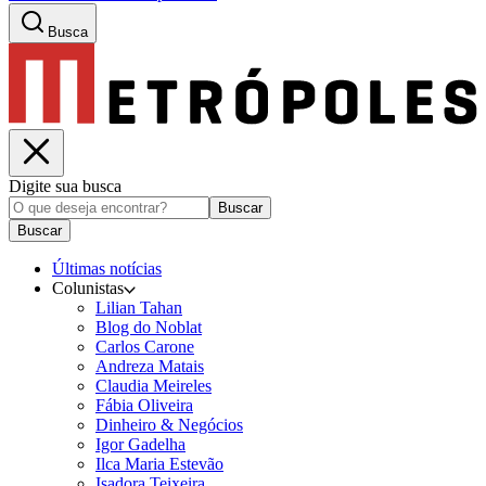
Busca
Digite sua busca
Buscar
Buscar
Últimas notícias
Colunistas
Lilian Tahan
Blog do Noblat
Carlos Carone
Andreza Matais
Claudia Meireles
Fábia Oliveira
Dinheiro & Negócios
Igor Gadelha
Ilca Maria Estevão
Isadora Teixeira