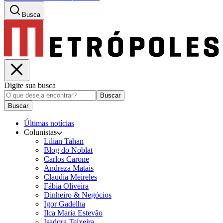
Busca
Digite sua busca
Buscar
Buscar
Últimas notícias
Colunistas
Lilian Tahan
Blog do Noblat
Carlos Carone
Andreza Matais
Claudia Meireles
Fábia Oliveira
Dinheiro & Negócios
Igor Gadelha
Ilca Maria Estevão
Isadora Teixeira