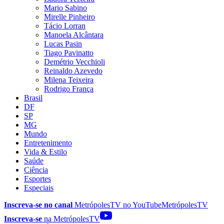
Mario Sabino
Mirelle Pinheiro
Tácio Lorran
Manoela Alcântara
Lucas Pasin
Tiago Pavinatto
Demétrio Vecchioli
Reinaldo Azevedo
Milena Teixeira
Rodrigo França
Brasil
DF
SP
MG
Mundo
Entretenimento
Vida & Estilo
Saúde
Ciência
Esportes
Especiais
Inscreva-se no canal
MetrópolesTV no
YouTube
MetrópolesTV
Inscreva-se
na MetrópolesTV