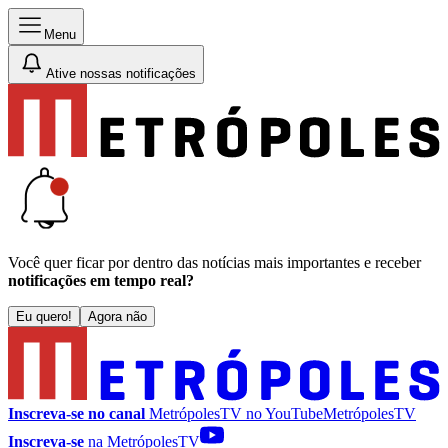
Menu
Ative nossas notificações
Você quer ficar por dentro das notícias mais importantes e receber
notificações em tempo real?
Eu quero!
Agora não
Inscreva-se no canal
MetrópolesTV no
YouTube
MetrópolesTV
Inscreva-se
na MetrópolesTV