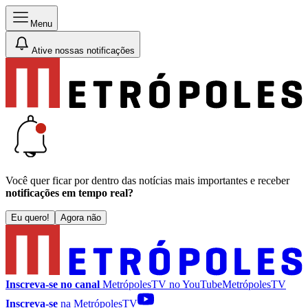
Menu
Ative nossas notificações
Você quer ficar por dentro das notícias mais importantes e receber
notificações em tempo real?
Eu quero!
Agora não
Inscreva-se no canal
MetrópolesTV no
YouTube
MetrópolesTV
Inscreva-se
na MetrópolesTV