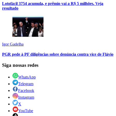
Lotofácil 3754 acumula, e prêmio vai a R$ 5 milhões. Veja
resultado
Igor Gadelha
PGR pede à PF diligências sobre denúncia contra vice de Flávio
Siga nossas redes
WhatsApp
Telegram
Facebook
Instagram
X
YouTube