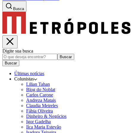
Busca
Digite sua busca
Buscar
Buscar
Últimas notícias
Colunistas
Lilian Tahan
Blog do Noblat
Carlos Carone
Andreza Matais
Claudia Meireles
Fábia Oliveira
Dinheiro & Negócios
Igor Gadelha
Ilca Maria Estevão
Isadora Teixeira