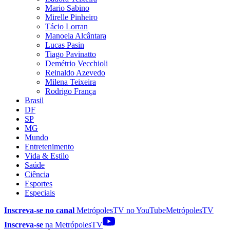
Mario Sabino
Mirelle Pinheiro
Tácio Lorran
Manoela Alcântara
Lucas Pasin
Tiago Pavinatto
Demétrio Vecchioli
Reinaldo Azevedo
Milena Teixeira
Rodrigo França
Brasil
DF
SP
MG
Mundo
Entretenimento
Vida & Estilo
Saúde
Ciência
Esportes
Especiais
Inscreva-se no canal
MetrópolesTV no
YouTube
MetrópolesTV
Inscreva-se
na MetrópolesTV