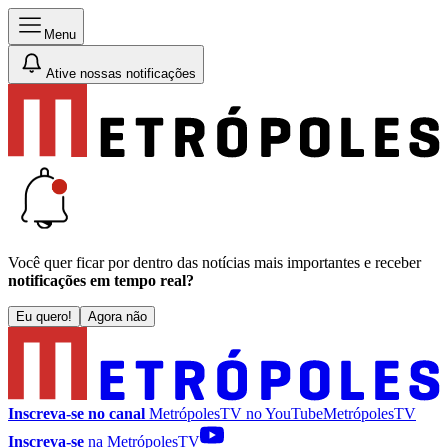
Menu
Ative nossas notificações
Você quer ficar por dentro das notícias mais importantes e receber
notificações em tempo real?
Eu quero!
Agora não
Inscreva-se no canal
MetrópolesTV no
YouTube
MetrópolesTV
Inscreva-se
na MetrópolesTV