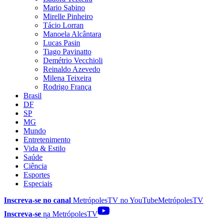
Mario Sabino
Mirelle Pinheiro
Tácio Lorran
Manoela Alcântara
Lucas Pasin
Tiago Pavinatto
Demétrio Vecchioli
Reinaldo Azevedo
Milena Teixeira
Rodrigo França
Brasil
DF
SP
MG
Mundo
Entretenimento
Vida & Estilo
Saúde
Ciência
Esportes
Especiais
Inscreva-se no canal
MetrópolesTV no
YouTube
MetrópolesTV
Inscreva-se
na MetrópolesTV