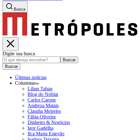
Busca
Digite sua busca
Buscar
Buscar
Últimas notícias
Colunistas
Lilian Tahan
Blog do Noblat
Carlos Carone
Andreza Matais
Claudia Meireles
Fábia Oliveira
Dinheiro & Negócios
Igor Gadelha
Ilca Maria Estevão
Isadora Teixeira