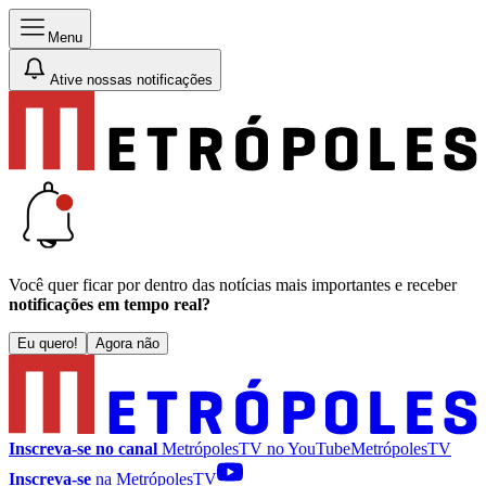
Menu
Ative nossas notificações
Você quer ficar por dentro das notícias mais importantes e receber
notificações em tempo real?
Eu quero!
Agora não
Inscreva-se no canal
MetrópolesTV no
YouTube
MetrópolesTV
Inscreva-se
na MetrópolesTV