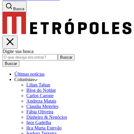
Busca
Digite sua busca
Buscar
Buscar
Últimas notícias
Colunistas
Lilian Tahan
Blog do Noblat
Carlos Carone
Andreza Matais
Claudia Meireles
Fábia Oliveira
Dinheiro & Negócios
Igor Gadelha
Ilca Maria Estevão
Isadora Teixeira