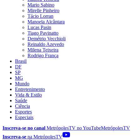
Mario Sabino
Mirelle Pinheiro
Tácio Lorran
Manoela Alcântara
Lucas Pasin
Tiago Pavinatto
Demétrio Vecchioli
Reinaldo Azevedo
Milena Teixeira
Rodrigo França
Brasil
DF
SP
MG
Mundo
Entretenimento
Vida & Estilo
Saúde
Ciência
Esportes
Especiais
Inscreva-se no canal
MetrópolesTV no
YouTube
MetrópolesTV
Inscreva-se
na MetrópolesTV