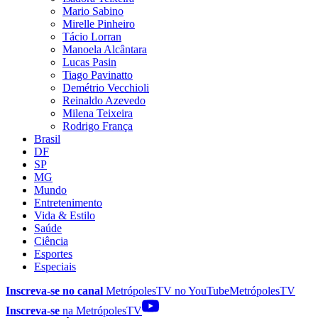
Mario Sabino
Mirelle Pinheiro
Tácio Lorran
Manoela Alcântara
Lucas Pasin
Tiago Pavinatto
Demétrio Vecchioli
Reinaldo Azevedo
Milena Teixeira
Rodrigo França
Brasil
DF
SP
MG
Mundo
Entretenimento
Vida & Estilo
Saúde
Ciência
Esportes
Especiais
Inscreva-se no canal
MetrópolesTV no
YouTube
MetrópolesTV
Inscreva-se
na MetrópolesTV