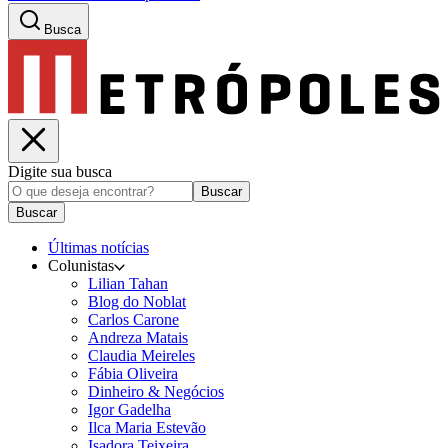
Busca
Digite sua busca
Buscar
Buscar
Últimas notícias
Colunistas
Lilian Tahan
Blog do Noblat
Carlos Carone
Andreza Matais
Claudia Meireles
Fábia Oliveira
Dinheiro & Negócios
Igor Gadelha
Ilca Maria Estevão
Isadora Teixeira