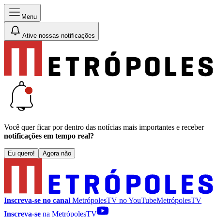
Menu
Ative nossas notificações
Você quer ficar por dentro das notícias mais importantes e receber
notificações em tempo real?
Eu quero!
Agora não
Inscreva-se no canal
MetrópolesTV no
YouTube
MetrópolesTV
Inscreva-se
na MetrópolesTV