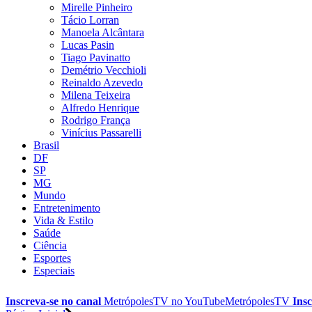
Mirelle Pinheiro
Tácio Lorran
Manoela Alcântara
Lucas Pasin
Tiago Pavinatto
Demétrio Vecchioli
Reinaldo Azevedo
Milena Teixeira
Alfredo Henrique
Rodrigo França
Vinícius Passarelli
Brasil
DF
SP
MG
Mundo
Entretenimento
Vida & Estilo
Saúde
Ciência
Esportes
Especiais
Inscreva-se no canal
MetrópolesTV no
YouTube
MetrópolesTV
Insc