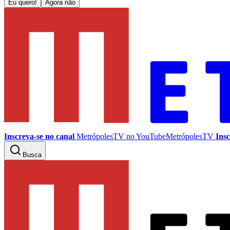
Eu quero!
Agora não
Inscreva-se no canal
MetrópolesTV no
YouTube
MetrópolesTV
Insc
Busca