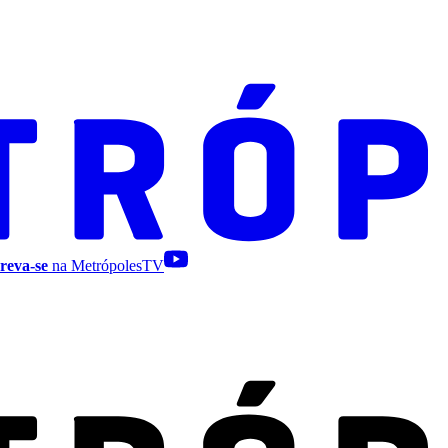
reva-se
na MetrópolesTV