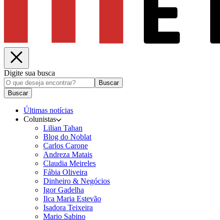
Digite sua busca
Buscar
Buscar
Últimas notícias
Colunistas
Lilian Tahan
Blog do Noblat
Carlos Carone
Andreza Matais
Claudia Meireles
Fábia Oliveira
Dinheiro & Negócios
Igor Gadelha
Ilca Maria Estevão
Isadora Teixeira
Mario Sabino