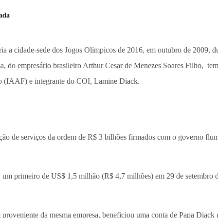
íada
iria a cidade-sede dos Jogos Olímpicos de 2016, em outubro de 2009, d
sa, do empresário brasileiro Arthur Cesar de Menezes Soares Filho, te
smo (IAAF) e integrante do COI, Lamine Diack.
stação de serviços da ordem de R$ 3 bilhões firmados com o governo fl
: um primeiro de US$ 1,5 milhão (R$ 4,7 milhões) em 29 de setembro 
 proveniente da mesma empresa, beneficiou uma conta de Papa Diack 