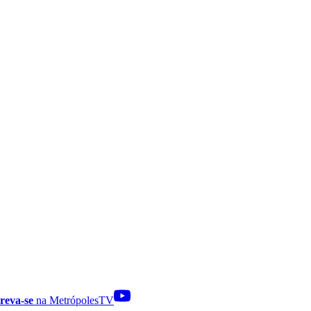
reva-se
na MetrópolesTV