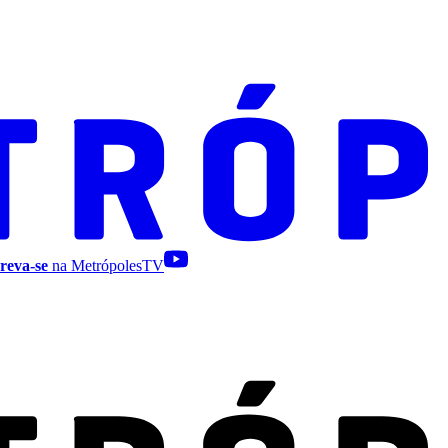
reva-se
na MetrópolesTV