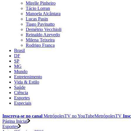
Mirelle Pinheiro
Tácio Lorran
Manoela Alcântara
Lucas Pasin
Tiago Pavinatto
Demétrio Vecchioli
Reinaldo Azevedo
Milena Teixeira
Rodrigo França
Brasil
DF
SP
MG
Mundo
Entretenimento
Vida & Estilo
Saúde
Ciência
Esportes
Especiais
Inscreva-se no canal
MetrópolesTV no
YouTube
MetrópolesTV
Insc
Página Inicial
Esportes