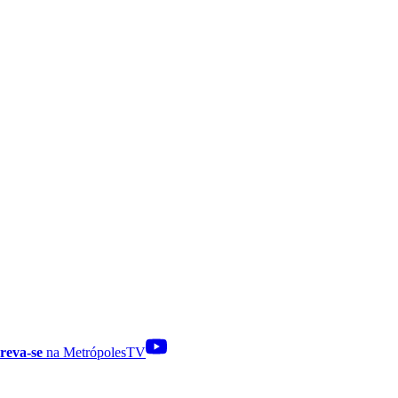
reva-se
na MetrópolesTV