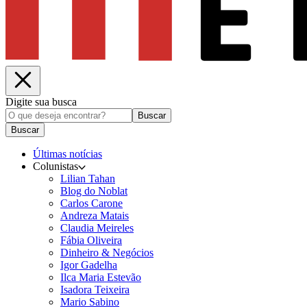
Digite sua busca
Buscar
Buscar
Últimas notícias
Colunistas
Lilian Tahan
Blog do Noblat
Carlos Carone
Andreza Matais
Claudia Meireles
Fábia Oliveira
Dinheiro & Negócios
Igor Gadelha
Ilca Maria Estevão
Isadora Teixeira
Mario Sabino