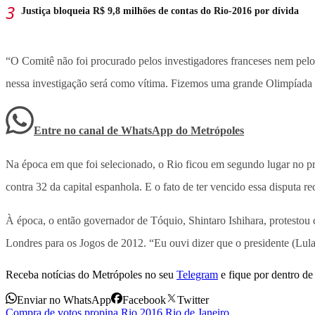
Justiça bloqueia R$ 9,8 milhões de contas do Rio-2016 por dívida
“O Comitê não foi procurado pelos investigadores franceses nem pelo
nessa investigação será como vítima. Fizemos uma grande Olimpíada e 
Entre no canal de WhatsApp
do
Metrópoles
Na época em que foi selecionado, o Rio ficou em segundo lugar no pr
contra 32 da capital espanhola. E o fato de ter vencido essa disputa 
À época, o então governador de Tóquio, Shintaro Ishihara, protestou 
Londres para os Jogos de 2012. “Eu ouvi dizer que o presidente (Lula,
Receba notícias do Metrópoles no seu
Telegram
e fique por dentro de 
Enviar no WhatsApp
Facebook
Twitter
Compra de votos
,
propina
,
Rio 2016
,
Rio de Janeiro