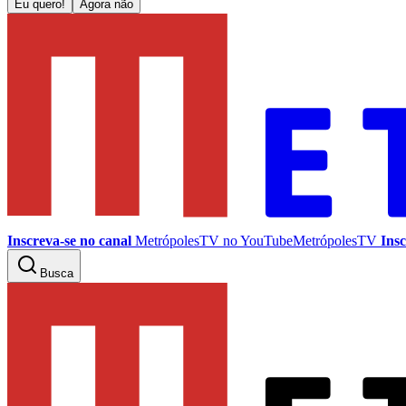
Eu quero!
Agora não
Inscreva-se no canal
MetrópolesTV no
YouTube
MetrópolesTV
Insc
Busca