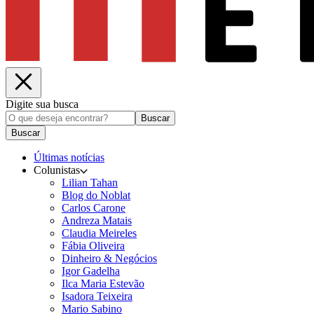
Digite sua busca
Buscar
Buscar
Últimas notícias
Colunistas
Lilian Tahan
Blog do Noblat
Carlos Carone
Andreza Matais
Claudia Meireles
Fábia Oliveira
Dinheiro & Negócios
Igor Gadelha
Ilca Maria Estevão
Isadora Teixeira
Mario Sabino