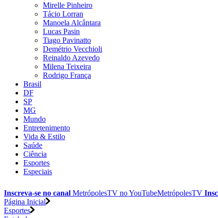
Mirelle Pinheiro
Tácio Lorran
Manoela Alcântara
Lucas Pasin
Tiago Pavinatto
Demétrio Vecchioli
Reinaldo Azevedo
Milena Teixeira
Rodrigo França
Brasil
DF
SP
MG
Mundo
Entretenimento
Vida & Estilo
Saúde
Ciência
Esportes
Especiais
Inscreva-se no canal
MetrópolesTV no
YouTube
MetrópolesTV
Insc
Página Inicial
Esportes