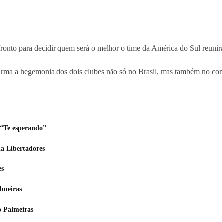
nfronto para decidir quem será o melhor o time da América do Sul reuni
afirma a hegemonia dos dois clubes não só no Brasil, mas também no con
 “Te esperando”
a Libertadores
es
almeiras
o Palmeiras