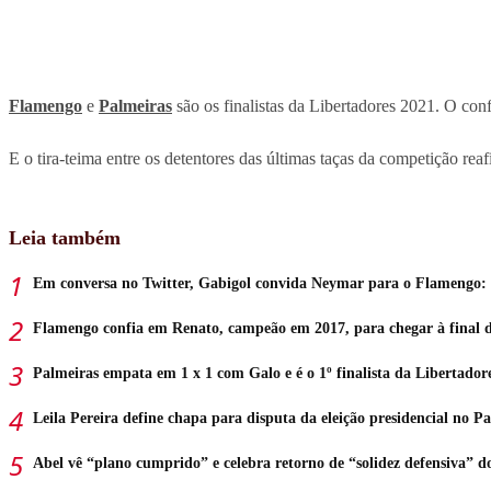
Flamengo
e
Palmeiras
são os finalistas da Libertadores 2021. O co
E o tira-teima entre os detentores das últimas taças da competição re
Leia também
Em conversa no Twitter, Gabigol convida Neymar para o Flamengo:
Flamengo confia em Renato, campeão em 2017, para chegar à final d
Palmeiras empata em 1 x 1 com Galo e é o 1º finalista da Libertador
Leila Pereira define chapa para disputa da eleição presidencial no P
Abel vê “plano cumprido” e celebra retorno de “solidez defensiva” d