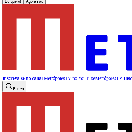
Eu quero!
Agora não
Inscreva-se no canal
MetrópolesTV no
YouTube
MetrópolesTV
Insc
Busca