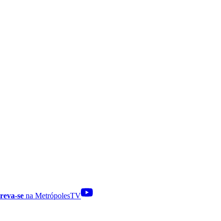
reva-se
na MetrópolesTV