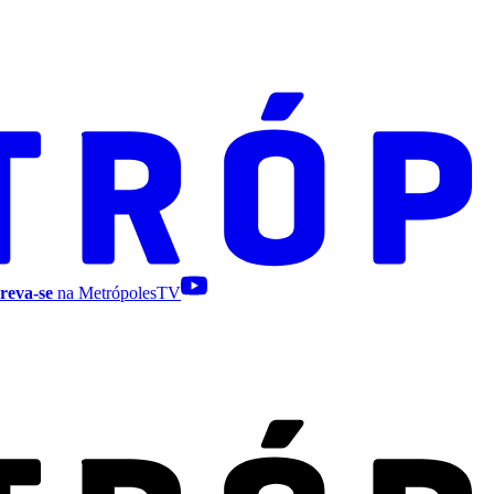
reva-se
na MetrópolesTV