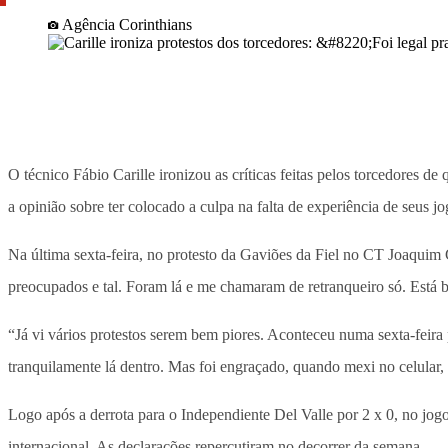
Agência Corinthians
O técnico Fábio Carille ironizou as críticas feitas pelos torcedores 
a opinião sobre ter colocado a culpa na falta de experiência de seus
Na última sexta-feira, no protesto da Gaviões da Fiel no CT Joaquim 
preocupados e tal. Foram lá e me chamaram de retranqueiro só. Está 
“Já vi vários protestos serem bem piores. Aconteceu numa sexta-feira
tranquilamente lá dentro. Mas foi engraçado, quando mexi no celular
Logo após a derrota para o Independiente Del Valle por 2 x 0, no jog
internacional. As declarações repercutiram no decorrer da semana.