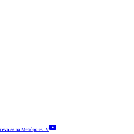
reva-se
na MetrópolesTV