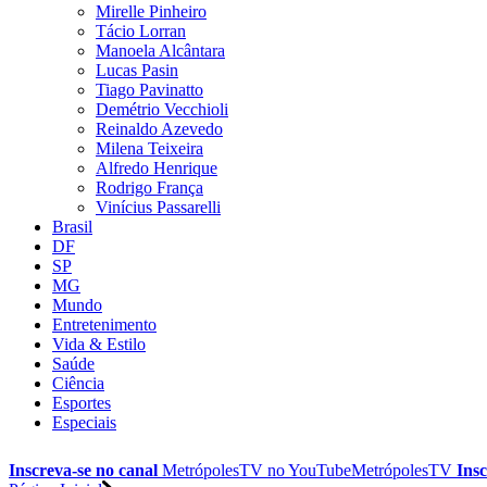
Mirelle Pinheiro
Tácio Lorran
Manoela Alcântara
Lucas Pasin
Tiago Pavinatto
Demétrio Vecchioli
Reinaldo Azevedo
Milena Teixeira
Alfredo Henrique
Rodrigo França
Vinícius Passarelli
Brasil
DF
SP
MG
Mundo
Entretenimento
Vida & Estilo
Saúde
Ciência
Esportes
Especiais
Inscreva-se no canal
MetrópolesTV no
YouTube
MetrópolesTV
Insc