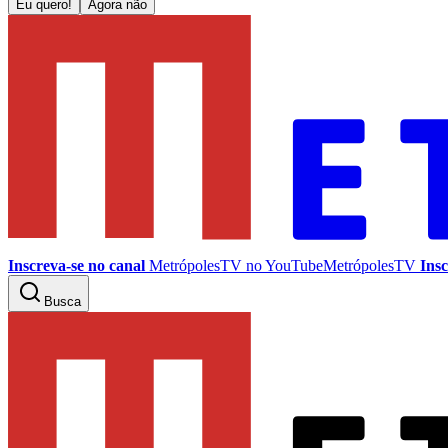
Eu quero!
Agora não
Inscreva-se no canal
MetrópolesTV no
YouTube
MetrópolesTV
Insc
Busca