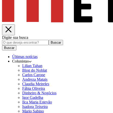
Digite sua busca
Buscar
Buscar
Últimas notícias
Colunistas
Lilian Tahan
Blog do Noblat
Carlos Carone
Andreza Matais
Claudia Meireles
Fábia Oliveira
Dinheiro & Negócios
Igor Gadelha
Ilca Maria Estevão
Isadora Teixeira
Mario Sabino