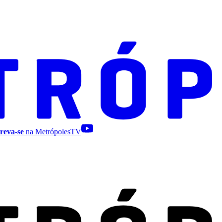
reva-se
na MetrópolesTV