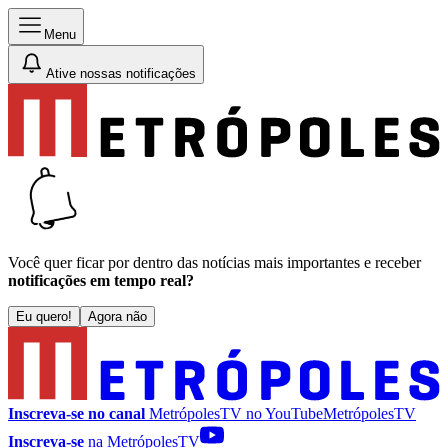
Menu
Ative nossas notificações
Você quer ficar por dentro das notícias mais importantes e receber
notificações em tempo real?
Eu quero!
Agora não
Inscreva-se no canal
MetrópolesTV no
YouTube
MetrópolesTV
Inscreva-se
na MetrópolesTV