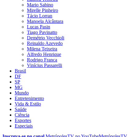
Mario Sabino
Mirelle Pinheiro
Tácio Lorran
Manoela Alcântara
Lucas Pasin
Tiago Pavinatto
Demétrio Vecchioli
Reinaldo Azevedo
Milena Teixeira
Alfredo Henrique
Rodrigo França
Vinícius Passarelli
Brasil
DF
SP
MG
Mundo
Entretenimento
Vida & Estilo
Saúde
Ciência
Esportes
Especiais
Inscreva-se no canal
MetrópolesTV no
YouTube
MetrópolesTV