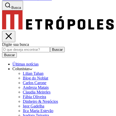
Busca
Digite sua busca
Buscar
Buscar
Últimas notícias
Colunistas
Lilian Tahan
Blog do Noblat
Carlos Carone
Andreza Matais
Claudia Meireles
Fábia Oliveira
Dinheiro & Negócios
Igor Gadelha
Ilca Maria Estevão
Isadora Teixeira