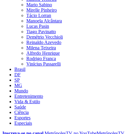
Mario Sabino
Mirelle Pinheiro
Tácio Lorran
Manoela Alcântara
Lucas Pasin
Tiago Pavinatto
Demétrio Vecchioli
Reinaldo Azevedo
Milena Teixeira
Alfredo Henrique
Rodrigo França
Vinícius Passarelli
Brasil
DF
SP
MG
Mundo
Entretenimento
Vida & Estilo
Saúde
Ciência
Esportes
Especiais
Inscreva-se no canal
MetrópolesTV no
YouTube
MetrópolesTV