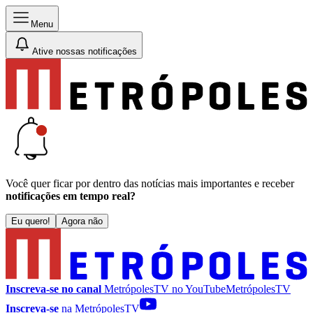
Menu
Ative nossas notificações
Você quer ficar por dentro das notícias mais importantes e receber
notificações em tempo real?
Eu quero!
Agora não
Inscreva-se no canal
MetrópolesTV no
YouTube
MetrópolesTV
Inscreva-se
na MetrópolesTV