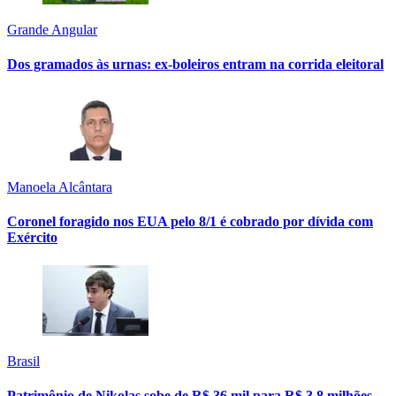
Grande Angular
Dos gramados às urnas: ex-boleiros entram na corrida eleitoral
Manoela Alcântara
Coronel foragido nos EUA pelo 8/1 é cobrado por dívida com
Exército
Brasil
Patrimônio de Nikolas sobe de R$ 36 mil para R$ 3,8 milhões