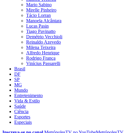
Mario Sabino
Mirelle Pinheiro
Tácio Lorran
Manoela Alcântara
Lucas Pasin
Tiago Pavinatto
Demétrio Vecchioli
Reinaldo Azevedo
Milena Teixeira
Alfredo Henrique
Rodrigo França
Vinícius Passarelli
Brasil
DF
SP
MG
Mundo
Entretenimento
Vida & Estilo
Saúde
Ciência
Esportes
Especiais
Inscreva-se no canal
MetrópolesTV no
YouTube
MetrópolesTV