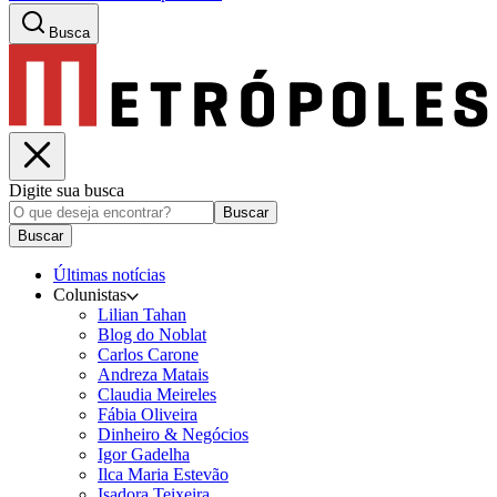
Busca
Digite sua busca
Buscar
Buscar
Últimas notícias
Colunistas
Lilian Tahan
Blog do Noblat
Carlos Carone
Andreza Matais
Claudia Meireles
Fábia Oliveira
Dinheiro & Negócios
Igor Gadelha
Ilca Maria Estevão
Isadora Teixeira