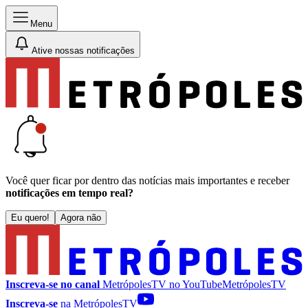
Menu
Ative nossas notificações
Você quer ficar por dentro das notícias mais importantes e receber
notificações em tempo real?
Eu quero!
Agora não
Inscreva-se no canal
MetrópolesTV no
YouTube
MetrópolesTV
Inscreva-se
na MetrópolesTV