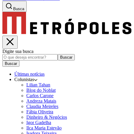
Busca
Digite sua busca
Buscar
Buscar
Últimas notícias
Colunistas
Lilian Tahan
Blog do Noblat
Carlos Carone
Andreza Matais
Claudia Meireles
Fábia Oliveira
Dinheiro & Negócios
Igor Gadelha
Ilca Maria Estevão
Isadora Teixeira