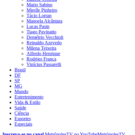
Mario Sabino
Mirelle Pinheiro
Tácio Lorran
Manoela Alcântara
Lucas Pasin
Tiago Pavinatto
Demétrio Vecchioli
Reinaldo Azevedo
Milena Teixeira
Alfredo Henrique
Rodrigo França
Vinícius Passarelli
Brasil
DF
SP
MG
Mundo
Entretenimento
Vida & Estilo
Saúde
Ciência
Esportes
Especiais
Inscreva-se no canal
MetrópolesTV no
YouTube
MetrópolesTV