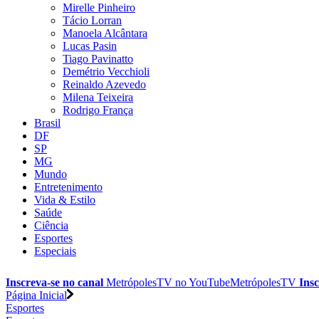
Mirelle Pinheiro
Tácio Lorran
Manoela Alcântara
Lucas Pasin
Tiago Pavinatto
Demétrio Vecchioli
Reinaldo Azevedo
Milena Teixeira
Rodrigo França
Brasil
DF
SP
MG
Mundo
Entretenimento
Vida & Estilo
Saúde
Ciência
Esportes
Especiais
Inscreva-se no canal
MetrópolesTV no
YouTube
MetrópolesTV
Insc
Página Inicial
Esportes