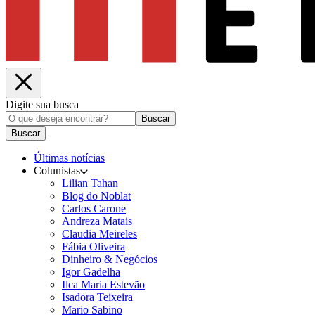
Digite sua busca
Buscar
Buscar
Últimas notícias
Colunistas
Lilian Tahan
Blog do Noblat
Carlos Carone
Andreza Matais
Claudia Meireles
Fábia Oliveira
Dinheiro & Negócios
Igor Gadelha
Ilca Maria Estevão
Isadora Teixeira
Mario Sabino