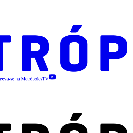
reva-se
na MetrópolesTV