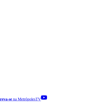
reva-se
na MetrópolesTV