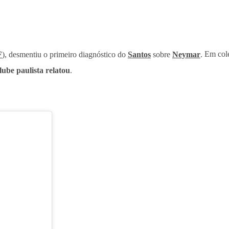
F
), desmentiu o primeiro diagnóstico do
Santos
sobre
Neymar
.
Em colet
ube paulista relatou
.