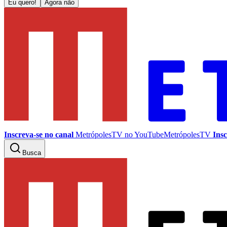
Eu quero!
Agora não
Inscreva-se no canal
MetrópolesTV no
YouTube
MetrópolesTV
Insc
Busca