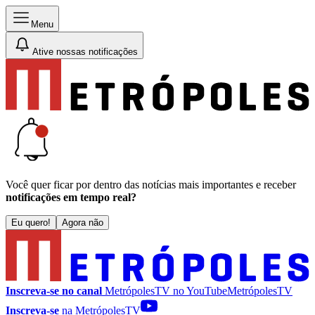
Menu
Ative nossas notificações
Você quer ficar por dentro das notícias mais importantes e receber
notificações em tempo real?
Eu quero!
Agora não
Inscreva-se no canal
MetrópolesTV no
YouTube
MetrópolesTV
Inscreva-se
na MetrópolesTV