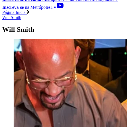
Inscreva-se
na MetrópolesTV
Página Inicial
Will Smith
Will Smith