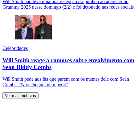
Will Smith não teve uma boa recepção do público ao aparecer no
Grammy 2025 nesse domingo (2/2) e foi detonado nas redes sociais
Celebridades
Will Smith reage a rumores sobre envolvimento com
Sean Diddy Combs
Will Smith pede aos fãs que parem com os memes dele com Sean
Combs: "Não cheguei nem perto"
Ver mais notícias