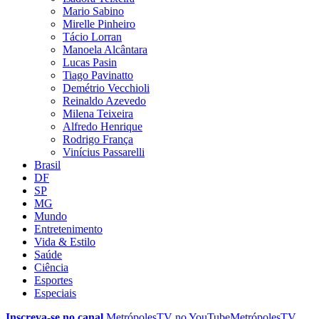
Mario Sabino
Mirelle Pinheiro
Tácio Lorran
Manoela Alcântara
Lucas Pasin
Tiago Pavinatto
Demétrio Vecchioli
Reinaldo Azevedo
Milena Teixeira
Alfredo Henrique
Rodrigo França
Vinícius Passarelli
Brasil
DF
SP
MG
Mundo
Entretenimento
Vida & Estilo
Saúde
Ciência
Esportes
Especiais
Inscreva-se no canal
MetrópolesTV no
YouTube
MetrópolesTV