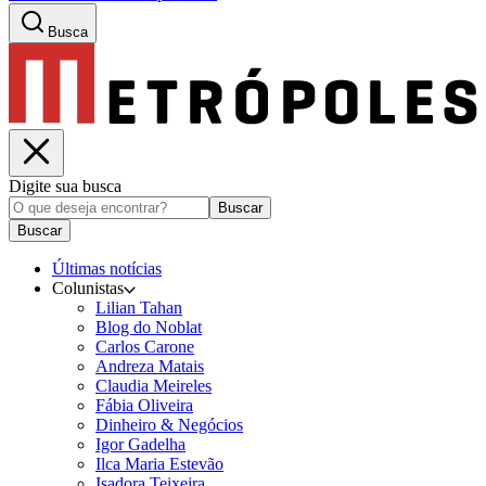
Busca
Digite sua busca
Buscar
Buscar
Últimas notícias
Colunistas
Lilian Tahan
Blog do Noblat
Carlos Carone
Andreza Matais
Claudia Meireles
Fábia Oliveira
Dinheiro & Negócios
Igor Gadelha
Ilca Maria Estevão
Isadora Teixeira