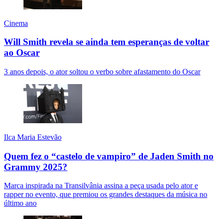
Cinema
Will Smith revela se ainda tem esperanças de voltar
ao Oscar
3 anos depois, o ator soltou o verbo sobre afastamento do Oscar
Ilca Maria Estevão
Quem fez o “castelo de vampiro” de Jaden Smith no
Grammy 2025?
Marca inspirada na Transilvânia assina a peça usada pelo ator e
rapper no evento, que premiou os grandes destaques da música no
último ano