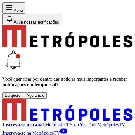
Menu
Ative nossas notificações
Você quer ficar por dentro das notícias mais importantes e receber
notificações em tempo real?
Eu quero!
Agora não
Inscreva-se no canal
MetrópolesTV no
YouTube
MetrópolesTV
Inscreva-se
na MetrópolesTV