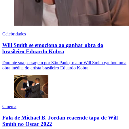
Celebridades
Will Smith se emociona ao ganhar obra do
brasileiro Eduardo Kobra
Durante sua passagem por São Paulo, o ator Will Smith ganhou uma
obra inédita do artista brasileiro Eduardo Kobra
Cinema
Fala de Michael B. Jordan reacende tapa de Will
Smith no Oscar 2022