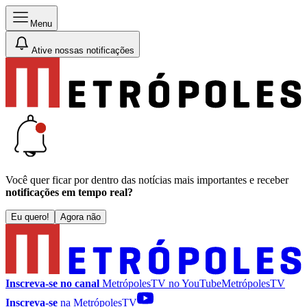
Menu
Ative nossas notificações
Você quer ficar por dentro das notícias mais importantes e receber
notificações em tempo real?
Eu quero!
Agora não
Inscreva-se no canal
MetrópolesTV no
YouTube
MetrópolesTV
Inscreva-se
na MetrópolesTV