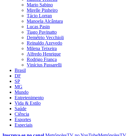
Mario Sabino
Mirelle Pinheiro
Tácio Lorran
Manoela Alcântara
Lucas Pasin
Tiago Pavinatto
Demétrio Vecchioli
Reinaldo Azevedo
Milena Teixeira
Alfredo Henrique
Rodrigo França
Vinícius Passarelli
Brasil
DF
SP
MG
Mundo
Entretenimento
Vida & Estilo
Saúde
Ciência
Esportes
Especiais
Inscreva-se no canal
MetrópolesTV no
YouTube
MetrópolesTV