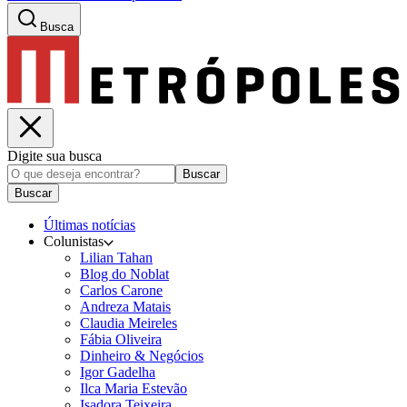
Busca
Digite sua busca
Buscar
Buscar
Últimas notícias
Colunistas
Lilian Tahan
Blog do Noblat
Carlos Carone
Andreza Matais
Claudia Meireles
Fábia Oliveira
Dinheiro & Negócios
Igor Gadelha
Ilca Maria Estevão
Isadora Teixeira