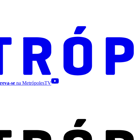
reva-se
na MetrópolesTV