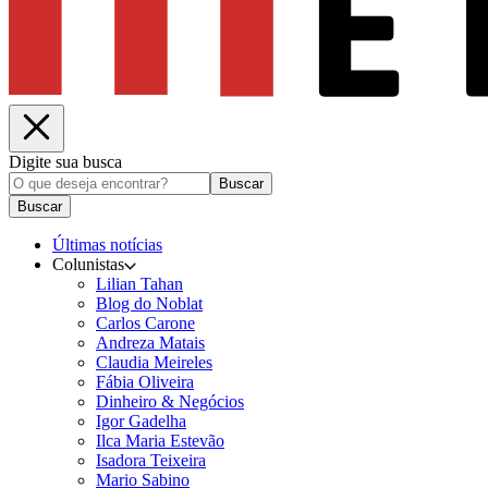
Digite sua busca
Buscar
Buscar
Últimas notícias
Colunistas
Lilian Tahan
Blog do Noblat
Carlos Carone
Andreza Matais
Claudia Meireles
Fábia Oliveira
Dinheiro & Negócios
Igor Gadelha
Ilca Maria Estevão
Isadora Teixeira
Mario Sabino