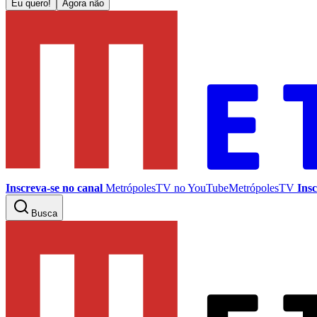
Eu quero!
Agora não
Inscreva-se no canal
MetrópolesTV no
YouTube
MetrópolesTV
Insc
Busca