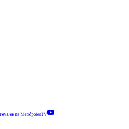
reva-se
na MetrópolesTV