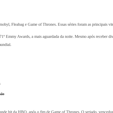
obyl, Fleabag e Game of Thrones. Essas séries foram as principais vito
1º Emmy Awards, a mais aguardada da noite. Mesmo após receber divers
undial.
s
são
rande hit da HBO, após o fim de Game of Thrones. O seriado, vencedor