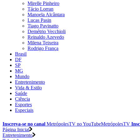
Mirelle Pinheiro
Tácio Lorran
Manoela Alcântara
Lucas Pasin
Tiago Pavinatto
Demétrio Vecchioli
Reinaldo Azevedo
Milena Teixeira
Rodrigo França
Brasil
DF
SP
MG
Mundo
Entretenimento
Vida & Estilo
Saúde
Ciência
Esportes
Especiais
Inscreva-se no canal
MetrópolesTV no
YouTube
MetrópolesTV
Insc
Página Inicial
Entretenimento