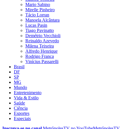
Mario Sabino
Mirelle Pinheiro
Tácio Lorran
Manoela Alcântara
Lucas Pasin
Tiago Pavinatto
Demétrio Vecchioli
Reinaldo Azevedo
Milena Teixeira
Alfredo Henrique
Rodrigo França
Vinícius Passarelli
Brasil
DF
SP
MG
Mundo
Entretenimento
Vida & Estilo
Saúde
Ciência
Esportes
Especiais
Inscreva-se no canal
MetrópolesTV no
YouTube
MetrópolesTV