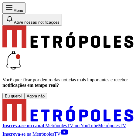
Menu
Ative nossas notificações
Você quer ficar por dentro das notícias mais importantes e receber
notificações em tempo real?
Eu quero!
Agora não
Inscreva-se no canal
MetrópolesTV no
YouTube
MetrópolesTV
Inscreva-se
na MetrópolesTV