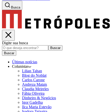
Busca
Digite sua busca
Buscar
Buscar
Últimas notícias
Colunistas
Lilian Tahan
Blog do Noblat
Carlos Carone
Andreza Matais
Claudia Meireles
Fábia Oliveira
Dinheiro & Negócios
Igor Gadelha
Ilca Maria Estevão
Isadora Teixeira