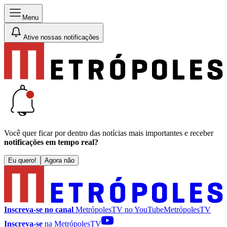
Menu
Ative nossas notificações
Você quer ficar por dentro das notícias mais importantes e receber
notificações em tempo real?
Eu quero!
Agora não
Inscreva-se no canal
MetrópolesTV no
YouTube
MetrópolesTV
Inscreva-se
na MetrópolesTV