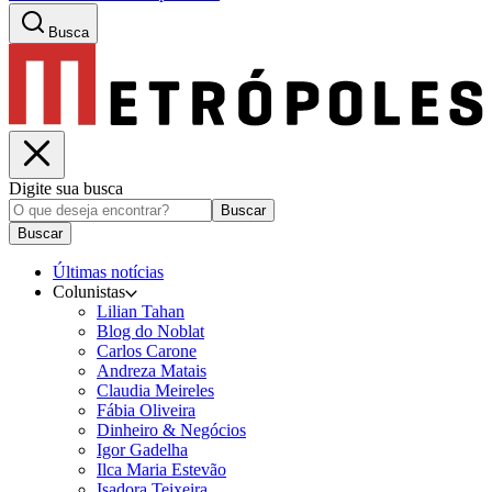
Busca
Digite sua busca
Buscar
Buscar
Últimas notícias
Colunistas
Lilian Tahan
Blog do Noblat
Carlos Carone
Andreza Matais
Claudia Meireles
Fábia Oliveira
Dinheiro & Negócios
Igor Gadelha
Ilca Maria Estevão
Isadora Teixeira