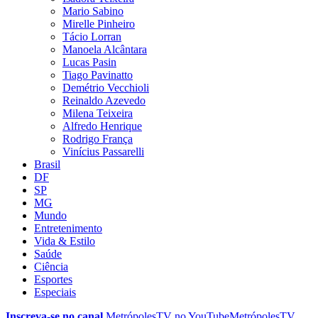
Mario Sabino
Mirelle Pinheiro
Tácio Lorran
Manoela Alcântara
Lucas Pasin
Tiago Pavinatto
Demétrio Vecchioli
Reinaldo Azevedo
Milena Teixeira
Alfredo Henrique
Rodrigo França
Vinícius Passarelli
Brasil
DF
SP
MG
Mundo
Entretenimento
Vida & Estilo
Saúde
Ciência
Esportes
Especiais
Inscreva-se no canal
MetrópolesTV no
YouTube
MetrópolesTV