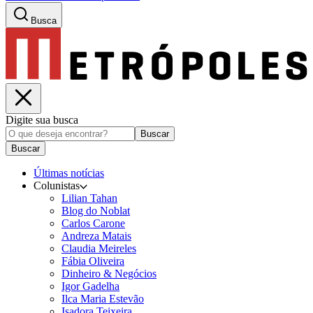
Busca
Digite sua busca
Buscar
Buscar
Últimas notícias
Colunistas
Lilian Tahan
Blog do Noblat
Carlos Carone
Andreza Matais
Claudia Meireles
Fábia Oliveira
Dinheiro & Negócios
Igor Gadelha
Ilca Maria Estevão
Isadora Teixeira