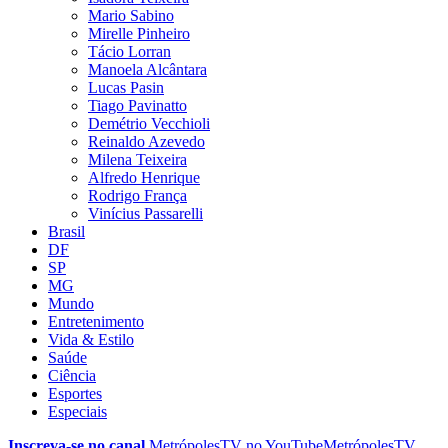
Mario Sabino
Mirelle Pinheiro
Tácio Lorran
Manoela Alcântara
Lucas Pasin
Tiago Pavinatto
Demétrio Vecchioli
Reinaldo Azevedo
Milena Teixeira
Alfredo Henrique
Rodrigo França
Vinícius Passarelli
Brasil
DF
SP
MG
Mundo
Entretenimento
Vida & Estilo
Saúde
Ciência
Esportes
Especiais
Inscreva-se no canal
MetrópolesTV no
YouTube
MetrópolesTV