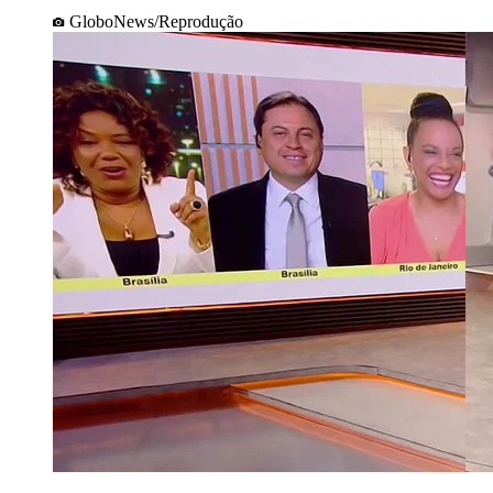
GloboNews/Reprodução