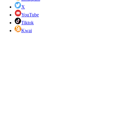
X
YouTube
Tiktok
Kwai