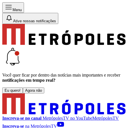
Menu
Ative nossas notificações
Você quer ficar por dentro das notícias mais importantes e receber
notificações em tempo real?
Eu quero!
Agora não
Inscreva-se no canal
MetrópolesTV no
YouTube
MetrópolesTV
Inscreva-se
na MetrópolesTV