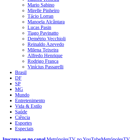
Mario Sabino
Mirelle Pinheiro
Tácio Lorran
Manoela Alcântara
Lucas Pasin
Tiago Pavinatto
Demétrio Vecchioli
Reinaldo Azevedo
Milena Teixeira
Alfredo Henrique
Rodrigo França
Vinícius Passarelli
Brasil
DF
SP
MG
Mundo
Entretenimento
Vida & Estilo
Saúde
Ciência
Esportes
Especiais
Inscreva-se no canal
MetrópolesTV no
YouTube
MetrópolesTV