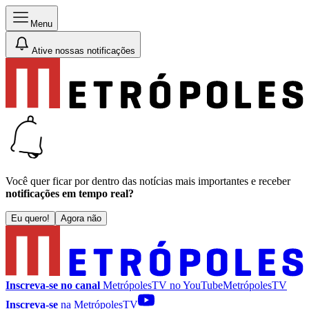
Menu
Ative nossas notificações
Você quer ficar por dentro das notícias mais importantes e receber
notificações em tempo real?
Eu quero!
Agora não
Inscreva-se no canal
MetrópolesTV no
YouTube
MetrópolesTV
Inscreva-se
na MetrópolesTV