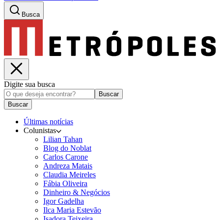
Busca
Digite sua busca
Buscar
Buscar
Últimas notícias
Colunistas
Lilian Tahan
Blog do Noblat
Carlos Carone
Andreza Matais
Claudia Meireles
Fábia Oliveira
Dinheiro & Negócios
Igor Gadelha
Ilca Maria Estevão
Isadora Teixeira