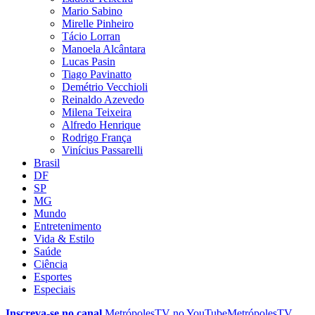
Mario Sabino
Mirelle Pinheiro
Tácio Lorran
Manoela Alcântara
Lucas Pasin
Tiago Pavinatto
Demétrio Vecchioli
Reinaldo Azevedo
Milena Teixeira
Alfredo Henrique
Rodrigo França
Vinícius Passarelli
Brasil
DF
SP
MG
Mundo
Entretenimento
Vida & Estilo
Saúde
Ciência
Esportes
Especiais
Inscreva-se no canal
MetrópolesTV no
YouTube
MetrópolesTV