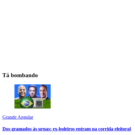
Tá bombando
Grande Angular
Dos gramados às urnas: ex-boleiros entram na corrida eleitoral