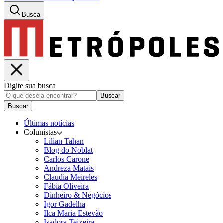
Busca
Digite sua busca
Buscar
Buscar
Últimas notícias
Colunistas
Lilian Tahan
Blog do Noblat
Carlos Carone
Andreza Matais
Claudia Meireles
Fábia Oliveira
Dinheiro & Negócios
Igor Gadelha
Ilca Maria Estevão
Isadora Teixeira