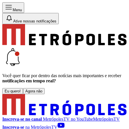
Menu
Ative nossas notificações
Você quer ficar por dentro das notícias mais importantes e receber
notificações em tempo real?
Eu quero!
Agora não
Inscreva-se no canal
MetrópolesTV no
YouTube
MetrópolesTV
Inscreva-se
na MetrópolesTV