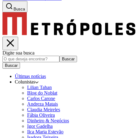
Busca
Digite sua busca
Buscar
Buscar
Últimas notícias
Colunistas
Lilian Tahan
Blog do Noblat
Carlos Carone
Andreza Matais
Claudia Meireles
Fábia Oliveira
Dinheiro & Negócios
Igor Gadelha
Ilca Maria Estevão
Isadora Teixeira