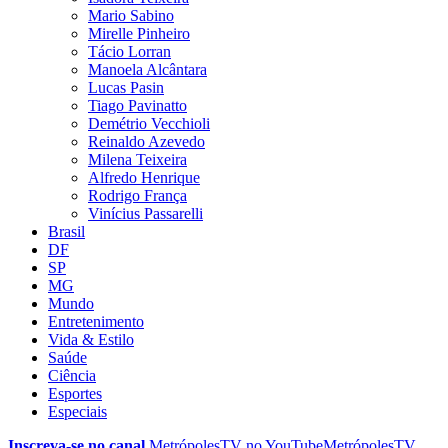
Mario Sabino
Mirelle Pinheiro
Tácio Lorran
Manoela Alcântara
Lucas Pasin
Tiago Pavinatto
Demétrio Vecchioli
Reinaldo Azevedo
Milena Teixeira
Alfredo Henrique
Rodrigo França
Vinícius Passarelli
Brasil
DF
SP
MG
Mundo
Entretenimento
Vida & Estilo
Saúde
Ciência
Esportes
Especiais
Inscreva-se no canal
MetrópolesTV no
YouTube
MetrópolesTV