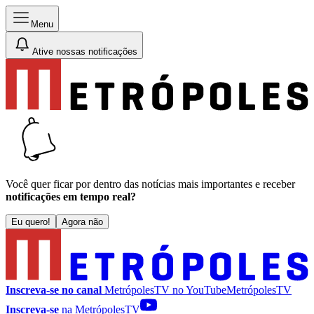
Menu
Ative nossas notificações
Você quer ficar por dentro das notícias mais importantes e receber
notificações em tempo real?
Eu quero!
Agora não
Inscreva-se no canal
MetrópolesTV no
YouTube
MetrópolesTV
Inscreva-se
na MetrópolesTV