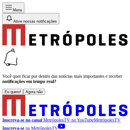
Menu
Ative nossas notificações
Você quer ficar por dentro das notícias mais importantes e receber
notificações em tempo real?
Eu quero!
Agora não
Inscreva-se no canal
MetrópolesTV no
YouTube
MetrópolesTV
Inscreva-se
na MetrópolesTV