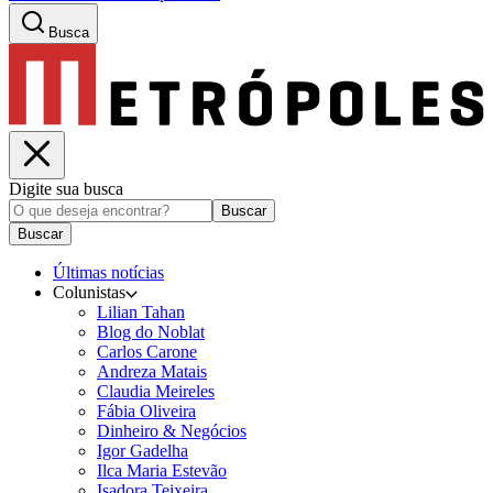
Busca
Digite sua busca
Buscar
Buscar
Últimas notícias
Colunistas
Lilian Tahan
Blog do Noblat
Carlos Carone
Andreza Matais
Claudia Meireles
Fábia Oliveira
Dinheiro & Negócios
Igor Gadelha
Ilca Maria Estevão
Isadora Teixeira