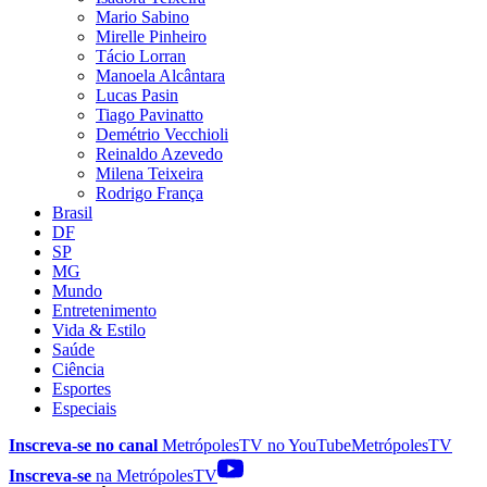
Mario Sabino
Mirelle Pinheiro
Tácio Lorran
Manoela Alcântara
Lucas Pasin
Tiago Pavinatto
Demétrio Vecchioli
Reinaldo Azevedo
Milena Teixeira
Rodrigo França
Brasil
DF
SP
MG
Mundo
Entretenimento
Vida & Estilo
Saúde
Ciência
Esportes
Especiais
Inscreva-se no canal
MetrópolesTV no
YouTube
MetrópolesTV
Inscreva-se
na MetrópolesTV