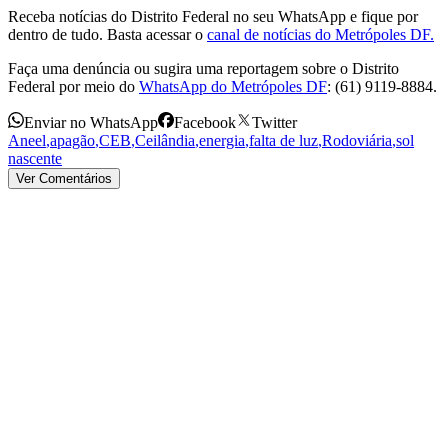
Receba notícias do Distrito Federal no seu WhatsApp e fique por
dentro de tudo. Basta acessar o
canal de notícias do Metrópoles DF.
Faça uma denúncia ou sugira uma reportagem sobre o Distrito
Federal por meio do
WhatsApp do Metrópoles DF
: (61) 9119-8884.
Enviar no WhatsApp
Facebook
Twitter
Aneel
,
apagão
,
CEB
,
Ceilândia
,
energia
,
falta de luz
,
Rodoviária
,
sol
nascente
Ver Comentários