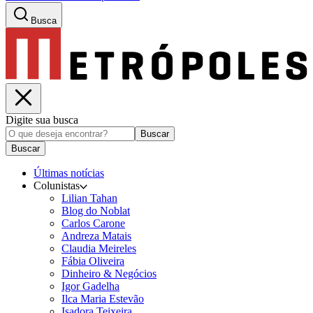
Busca
Digite sua busca
Buscar
Buscar
Últimas notícias
Colunistas
Lilian Tahan
Blog do Noblat
Carlos Carone
Andreza Matais
Claudia Meireles
Fábia Oliveira
Dinheiro & Negócios
Igor Gadelha
Ilca Maria Estevão
Isadora Teixeira