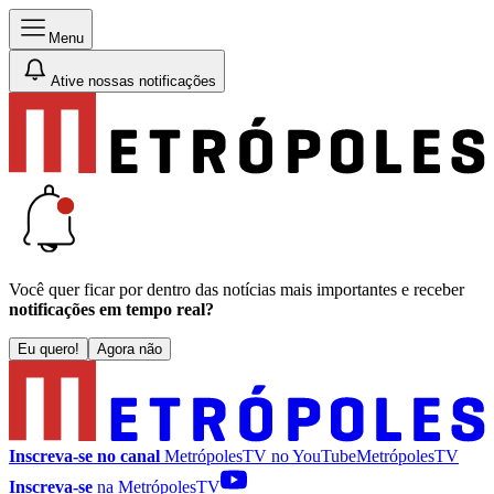
Menu
Ative nossas notificações
Você quer ficar por dentro das notícias mais importantes e receber
notificações em tempo real?
Eu quero!
Agora não
Inscreva-se no canal
MetrópolesTV no
YouTube
MetrópolesTV
Inscreva-se
na MetrópolesTV