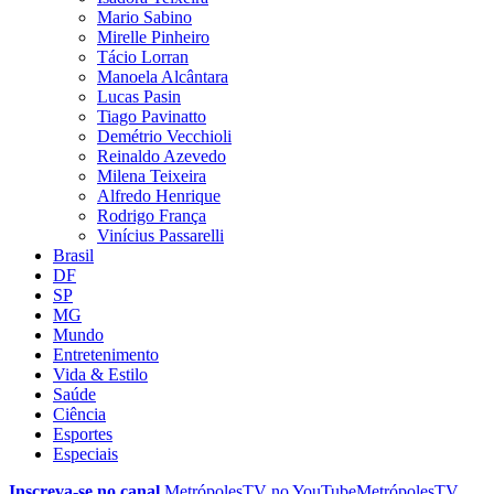
Mario Sabino
Mirelle Pinheiro
Tácio Lorran
Manoela Alcântara
Lucas Pasin
Tiago Pavinatto
Demétrio Vecchioli
Reinaldo Azevedo
Milena Teixeira
Alfredo Henrique
Rodrigo França
Vinícius Passarelli
Brasil
DF
SP
MG
Mundo
Entretenimento
Vida & Estilo
Saúde
Ciência
Esportes
Especiais
Inscreva-se no canal
MetrópolesTV no
YouTube
MetrópolesTV