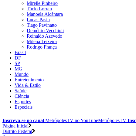
Mirelle Pinheiro
Tácio Lorran
Manoela Alcântara
Lucas Pasin
Tiago Pavinatto
Demétrio Vecchioli
Reinaldo Azevedo
Milena Teixeira
Rodrigo França
Brasil
DF
SP
MG
Mundo
Entretenimento
Vida & Estilo
Saúde
Ciência
Esportes
Especiais
Inscreva-se no canal
MetrópolesTV no
YouTube
MetrópolesTV
Insc
Página Inicial
Distrito Federal