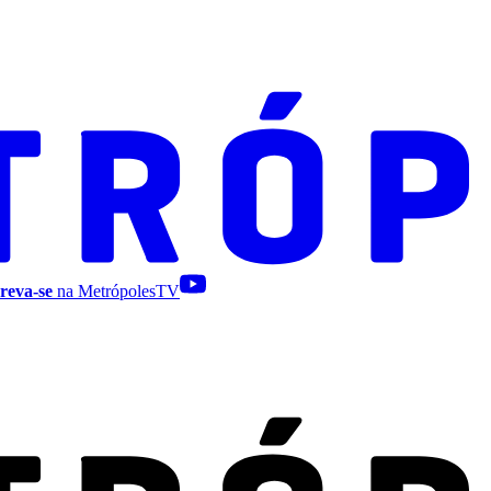
reva-se
na MetrópolesTV