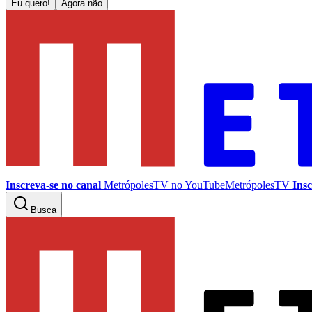
Eu quero!
Agora não
Inscreva-se no canal
MetrópolesTV no
YouTube
MetrópolesTV
Insc
Busca