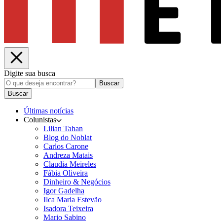
Digite sua busca
Buscar
Buscar
Últimas notícias
Colunistas
Lilian Tahan
Blog do Noblat
Carlos Carone
Andreza Matais
Claudia Meireles
Fábia Oliveira
Dinheiro & Negócios
Igor Gadelha
Ilca Maria Estevão
Isadora Teixeira
Mario Sabino