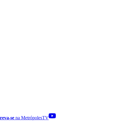
reva-se
na MetrópolesTV