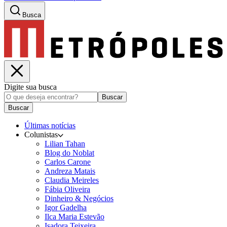
Busca
Digite sua busca
Buscar
Buscar
Últimas notícias
Colunistas
Lilian Tahan
Blog do Noblat
Carlos Carone
Andreza Matais
Claudia Meireles
Fábia Oliveira
Dinheiro & Negócios
Igor Gadelha
Ilca Maria Estevão
Isadora Teixeira