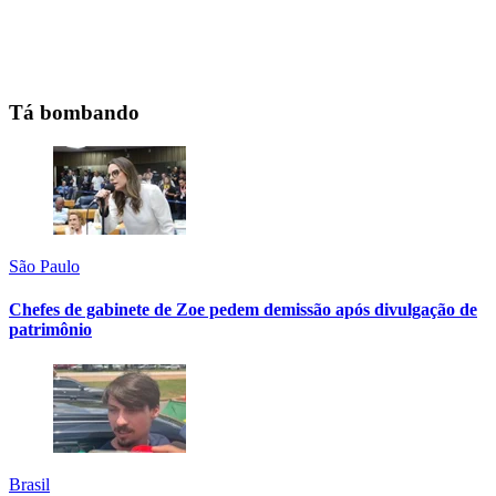
Tá bombando
São Paulo
Chefes de gabinete de Zoe pedem demissão após divulgação de
patrimônio
Brasil