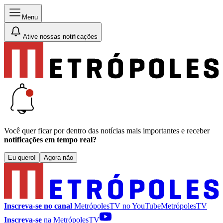
Menu
Ative nossas notificações
Você quer ficar por dentro das notícias mais importantes e receber
notificações em tempo real?
Eu quero!
Agora não
Inscreva-se no canal
MetrópolesTV no
YouTube
MetrópolesTV
Inscreva-se
na MetrópolesTV