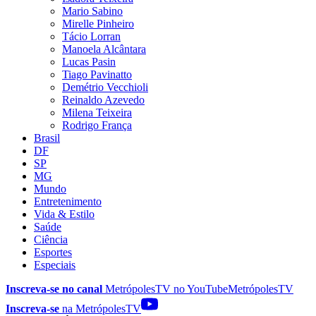
Mario Sabino
Mirelle Pinheiro
Tácio Lorran
Manoela Alcântara
Lucas Pasin
Tiago Pavinatto
Demétrio Vecchioli
Reinaldo Azevedo
Milena Teixeira
Rodrigo França
Brasil
DF
SP
MG
Mundo
Entretenimento
Vida & Estilo
Saúde
Ciência
Esportes
Especiais
Inscreva-se no canal
MetrópolesTV no
YouTube
MetrópolesTV
Inscreva-se
na MetrópolesTV