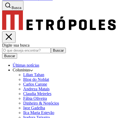
Busca
Digite sua busca
Buscar
Buscar
Últimas notícias
Colunistas
Lilian Tahan
Blog do Noblat
Carlos Carone
Andreza Matais
Claudia Meireles
Fábia Oliveira
Dinheiro & Negócios
Igor Gadelha
Ilca Maria Estevão
Isadora Teixeira