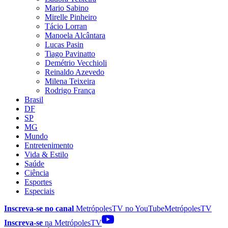
Mario Sabino
Mirelle Pinheiro
Tácio Lorran
Manoela Alcântara
Lucas Pasin
Tiago Pavinatto
Demétrio Vecchioli
Reinaldo Azevedo
Milena Teixeira
Rodrigo França
Brasil
DF
SP
MG
Mundo
Entretenimento
Vida & Estilo
Saúde
Ciência
Esportes
Especiais
Inscreva-se no canal
MetrópolesTV no
YouTube
MetrópolesTV
Inscreva-se
na MetrópolesTV