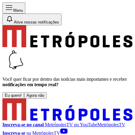
Menu
Ative nossas notificações
Você quer ficar por dentro das notícias mais importantes e receber
notificações em tempo real?
Eu quero!
Agora não
Inscreva-se no canal
MetrópolesTV no
YouTube
MetrópolesTV
Inscreva-se
na MetrópolesTV