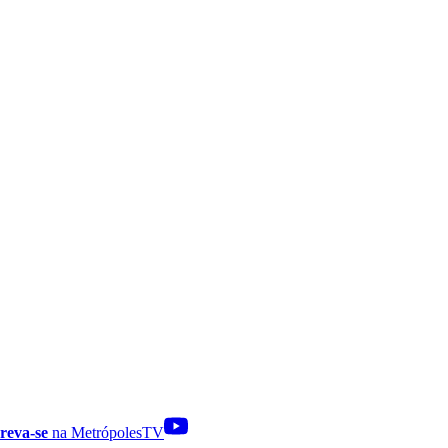
reva-se
na MetrópolesTV