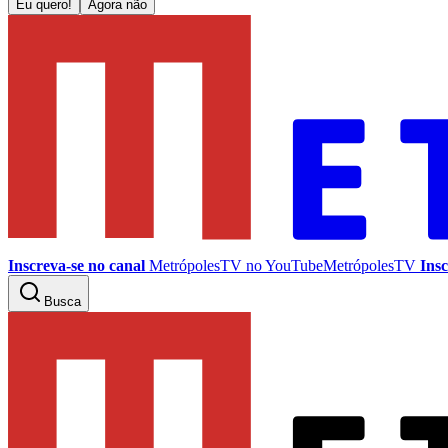
Eu quero!
Agora não
Inscreva-se no canal
MetrópolesTV no
YouTube
MetrópolesTV
Insc
Busca