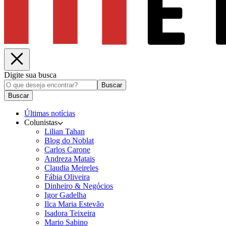
Digite sua busca
Buscar
Buscar
Últimas notícias
Colunistas
Lilian Tahan
Blog do Noblat
Carlos Carone
Andreza Matais
Claudia Meireles
Fábia Oliveira
Dinheiro & Negócios
Igor Gadelha
Ilca Maria Estevão
Isadora Teixeira
Mario Sabino