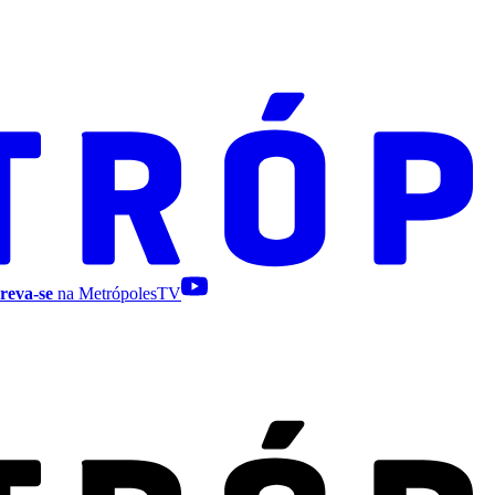
reva-se
na MetrópolesTV