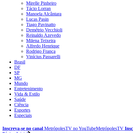
Mirelle Pinheiro
Tácio Lorran
Manoela Alcântara
Lucas Pasin
Tiago Pavinatto
Demétrio Vecchioli
Reinaldo Azevedo
Milena Teixeira
Alfredo Henrique
Rodrigo França
Vinícius Passarelli
Brasil
DF
SP
MG
Mundo
Entretenimento
Vida & Estilo
Saúde
Ciência
Esportes
Especiais
Inscreva-se no canal
MetrópolesTV no
YouTube
MetrópolesTV
Insc